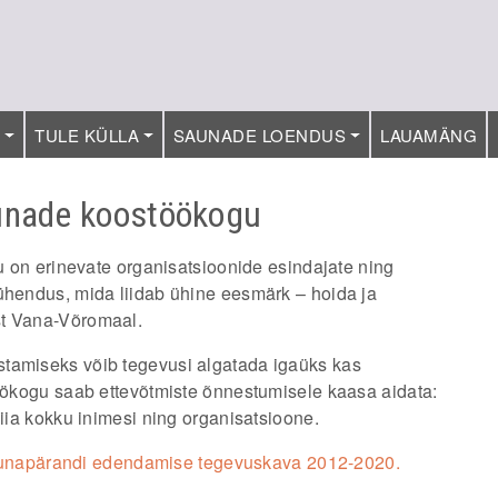
T
TULE KÜLLA
SAUNADE LOENDUS
LAUAMÄNG
unade koostöökogu
u
on erinevate organisatsioonide esindajate ning
sühendus, mida liidab ühine eesmärk – hoida ja
st Vana-Võromaal.
stamiseks võib tegevusi algatada igaüks kas
töökogu saab ettevõtmiste õnnestumisele kaasa aidata:
viia kokku inimesi ning organisatsioone.
unapärandi edendamise tegevuskava 2012-2020.