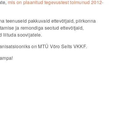
ate,
mis on plaanitud tegevustest toimunud 2012-
 teenuseid pakkuvaid ettevõtjaid, piirkonna
amise ja remondiga seotud ettevõtjaid,
liituda soovijatele.
anisatsiooniks on MTÜ Võro Selts VKKF.
kampa!