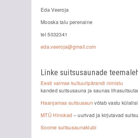
Eda Veeroja
Mooska talu perenaine
tel 5032341
eda.veeroja@gmail.com
Linke suitsusaunade teemale
Eesti vaimse kultuuripärandi nimistu
kanded suitsusauna ja saunas lihasuitsut
Haanjamaa suitsusaun
võtab vastu külalisi
MTÜ Hinokad
– uurivad ja kirjutavad suit
Soome suitsusaunaklubi