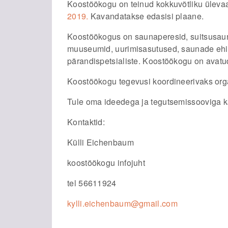
Koostöökogu on teinud kokkuvõtliku üleva
2019
.
Kavandatakse edasisi plaane.
Koostöökogus on saunaperesid, suitsusauna
muuseumid, uurimisasutused, saunade ehit
pärandispetsialiste. Koostöökogu on avatud 
Koostöökogu tegevusi koordineerivaks org
Tule oma ideedega ja tegutsemissooviga 
Kontaktid:
Külli Eichenbaum
koostöökogu infojuht
tel 56611924
kylli.eichenbaum@gmail.com