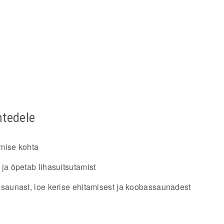
htedele
amise kohta
 ja õpetab lihasuitsutamist
susaunast, loe kerise ehitamisest ja koobassaunadest