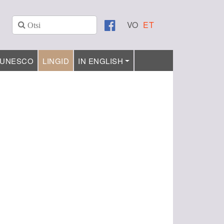
VO
ET
UNESCO
LINGID
IN ENGLISH