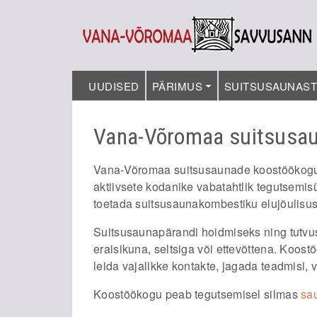
UUDISED
PÄRIMUS
SUITSUSAUNAS
Vana-Võromaa suitsusa
Vana-Võromaa suitsusaunade koostöökog
aktiivsete kodanike vabatahtlik tegutsemi
toetada suitsusaunakombestiku elujõulisu
Suitsusaunapärandi hoidmiseks ning tutvu
eraisikuna, seltsiga või ettevõttena. Koos
leida vajalikke kontakte, jagada teadmisi, 
Koostöökogu peab tegutsemisel silmas
sa