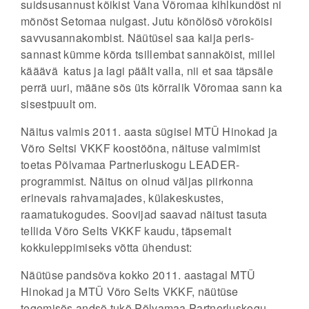
suidsusannust kõikist Vana Võromaa kihlkundõst ni
mõnõst Setomaa nulgast. Jutu kõnõlõsõ võrokõisi
savvusannakombist. Näütüsel saa kaija peris-
sannast kümme kõrda tsillembat sannakõist, millel
kääävä katus ja lagi päält valla, nii et saa täpsäle
perrä uuri, määne sõs üts kõrralik Võromaa sann ka
sisestpuult om.
Näitus valmis 2011. aasta sügisel MTÜ Hinokad ja
Võro Seltsi VKKF koostööna, näituse valmimist
toetas Põlvamaa Partnerluskogu LEADER-
programmist. Näitus on olnud väljas piirkonna
erinevais rahvamajades, külakeskustes,
raamatukogudes. Soovijad saavad näitust tasuta
tellida Võro Selts VKKF kaudu, täpsemalt
kokkuleppimiseks võtta ühendust:
Näütüse pandsõva kokko 2011. aastagal MTÜ
Hinokad ja MTÜ Võro Selts VKKF, näütüse
tegemisõs andsõ tukõ Põlvamaa Partnerluskogu