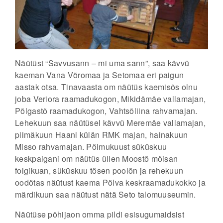
Näütüst “Savvusann – mi uma sann”, saa kävvü
kaeman Vana Võromaa ja Setomaa eri paigun
aastak otsa. Tinavaasta om näütüs kaemisõs olnu
joba Veriora raamadukogon, Mikidämäe vallamajan,
Põlgastõ raamadukogon, Vahtsõliina rahvamajan.
Lehekuun saa näütüsel kävvü Meremäe vallamajan,
piimäkuun Haani külän RMK majan, hainakuun
Misso rahvamajan. Põimukuust süküskuu
keskpaigani om näütüs üllen Moostõ mõisan
folgikuan, süküskuu tõsen poolõn ja rehekuun
oodõtas näütust kaema Põlva keskraamadukokko ja
märdikuun saa näütust nätä Seto talomuuseumin.
Näütüse põhijaon omma pildi esisugumaidsist