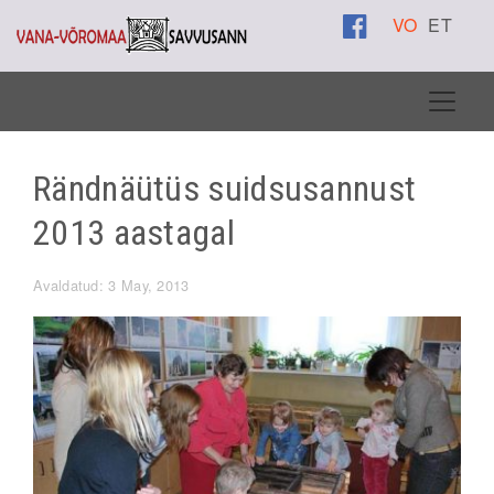
VO
ET
Rändnäütüs suidsusannust
2013 aastagal
Avaldatud: 3 May, 2013