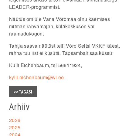
LEADER-programmist.
Näütüs om üle Vana Võromaa olnu kaemises
mitman rahvamajan, küläkeskusen vai
raamadukogon.
Tahtja saava näütüst telli Võro Seltsi VKKF käest,
rahha tuu iist ei küsütä. Täpsämbalt saa küssü:
Külli Eichenbaum, tel 56611924,
kylli.eichenbaum@wi.ee
<< TAGASI
Arhiiv
2026
2025
2024