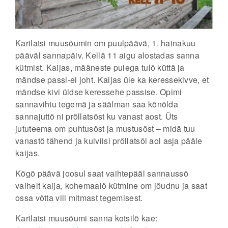
Karilatsi muusõumin om puulpäävä, 1. hainakuu
pääväl sannapäiv. Kellä 11 aigu alostadas sanna
kütmist. Kaijas, määneste puiega tulõ küttä ja
mändse passi-ei joht. Kaijas üle ka keressekivve, et
mändse kivi üldse keressehe passise. Opimi
sannavihtu tegemä ja säälman saa kõnõlda
sannajuttõ ni prõllatsõst ku vanast aost. Üts
jututeema om puhtusõst ja mustusõst – midä tuu
vanastõ tähend ja kuiviisi prõllatsõl aol asja pääle
kaijas.
Kõgõ päävä joosul saat vaihtepääl sannaussõ
vaihelt kaija, kohemaalõ kütmine om jõudnu ja saat
ossa võtta viii mitmast tegemisest.
Karilatsi muusõumi sanna kotsilõ kae: