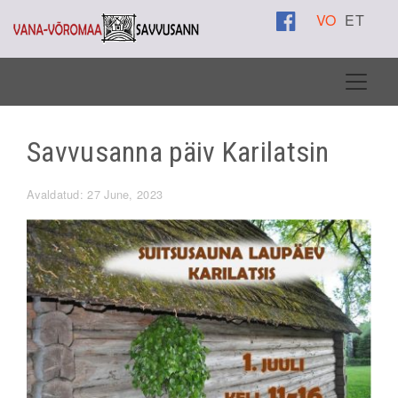
VO
ET
Savvusanna päiv Karilatsin
Avaldatud: 27 June, 2023