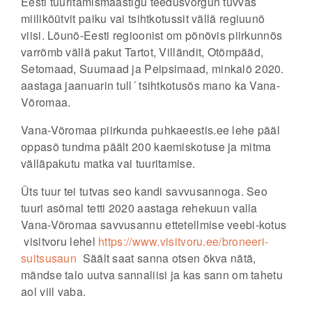
Eesti tuuritamismaastigu teedüsvõrgun tuvvas
miiliköütvit paiku vai tsihtkotussit vällä regiuunõ
viisi. Lõunõ-Eesti regioonist om põnõvis piirkunnõs
varrõmb vällä pakut Tartot, Villändit, Otõmpääd,
Setomaad, Suumaad ja Peipsimaad, minkalõ 2020.
aastaga jaanuarin tull´ tsihtkotusõs mano ka Vana-
Võromaa.
Vana-Võromaa piirkunda puhkaeestis.ee lehe pääl
oppasõ tundma päält 200 kaemiskotuse ja mitma
välläpakutu matka vai tuuritamise.
Üts tuur tei tutvas seo kandi savvusannoga. Seo
tuuri asõmal tetti 2020 aastaga rehekuun valla
Vana-Võromaa savvusannu ettetellmise veebi-kotus
visitvoru lehel
https://www.visitvoru.ee/broneeri-
suitsusaun
Säält saat sanna otsen õkva nätä,
mändse talo uutva sannaliisi ja kas sann om tahetu
aol viil vaba.