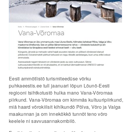
Eesti ammõtlistõ turismiteedüse võrku
puhkaeestis.ee tull jaanuari lõpun Lõunõ-Eesti
regiooni tsihtkotustõ hulka mano Vana-Võromaa
piirkund. Vana-Võromaa om kimmäs kultuuripiirkund,
miä haard võrokiilsit kihlkundõ Põlva, Võro ja Valga
maakunnan ja om innekõkkõ tunnõt teno võro
keelele ni savvusannakombilõ.