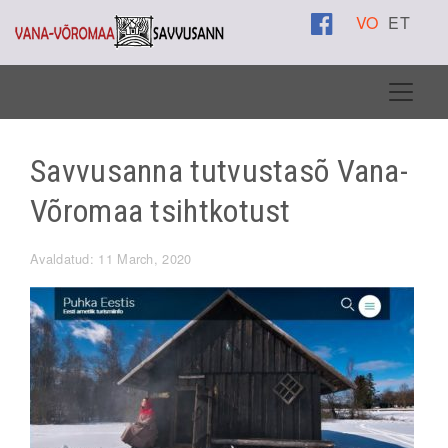
VO
ET
Savvusanna tutvustasõ Vana-
Võromaa tsihtkotust
Avaldatud: 11 March, 2020