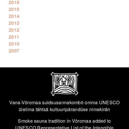
2016
2015
2014
2013
2012
2011
2010
2007
Vana-Võromaa suidsusannakombõ omma UNESCO
üleilma tähtsä kultuuripärandüse nimekirän
Smoke sauna tradition in Võromaa added to
UNESCO Representative List of the Intangible