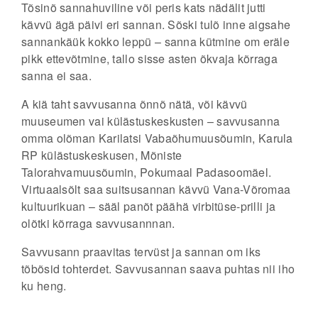
Tõsinõ sannahuviline või peris kats nädälit jutti
kävvü ägä päivi eri sannan. Sõski tulõ inne aigsahe
sannankäük kokko leppü – sanna kütmine om eräle
pikk ettevõtmine, tallo sisse asten õkvaja kõrraga
sanna ei saa.
A kiä taht savvusanna õnnõ nätä, või kävvü
muuseumen vai külästuskeskusten – savvusanna
omma olõman Karilatsi Vabaõhumuusõumin, Karula
RP külästuskeskusen, Mõniste
Talorahvamuusõumin, Pokumaal Padasoomäel.
Virtuaalsõlt saa suitsusannan kävvü Vana-Võromaa
kultuurikuan – sääl panõt päähä virbitüse-prilli ja
olõtki kõrraga savvusannnan.
Savvusann praavitas tervüst ja sannan om iks
tõbõsid tohterdet. Savvusannan saava puhtas nii iho
ku heng.