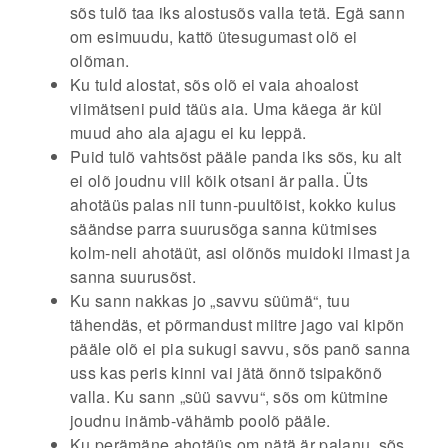
sõs tulõ taa iks alostusõs valla tetä. Egä sann
om esimuudu, kattõ ütesugumast olõ ei
olõman.
Ku tuld alostat, sõs olõ ei vaia ahoalost
viimätseni puid täüs aia. Uma käega är kül
muud aho ala ajagu ei ku leppä.
Puid tulõ vahtsõst pääle panda iks sõs, ku alt
ei olõ joudnu viil kõik otsani är palla. Üts
ahotäüs palas nii tunn-puultõist, kokko kulus
säändse parra suurusõga sanna kütmises
kolm-neli ahotäüt, asi olõnõs muidoki ilmast ja
sanna suurusõst.
Ku sann nakkas jo „savvu süümä“, tuu
tähendäs, et põrmandust miitre jago vai kipõn
pääle olõ ei pia sukugi savvu, sõs panõ sanna
uss kas peris kinni vai jätä õnnõ tsipakõnõ
valla. Ku sann „süü savvu“, sõs om kütmine
joudnu inämb-vähämb poolõ pääle.
Ku perämäne ahotäüs om nätä är palanu, sõs