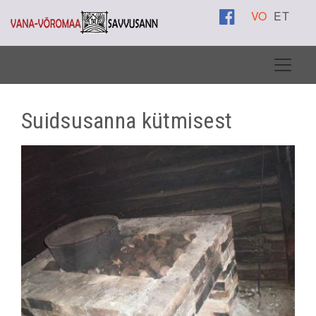
VO
ET
Suidsusanna kütmisest