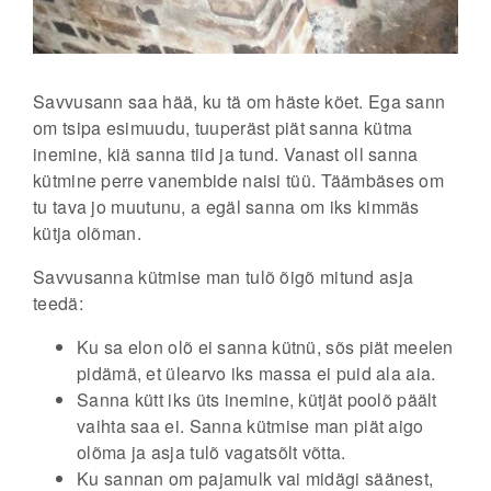
Savvusann saa hää, ku tä om häste köet. Ega sann
om tsipa esimuudu, tuuperäst piät sanna kütma
inemine, kiä sanna tiid ja tund. Vanast oll sanna
kütmine perre vanembide naisi tüü. Täämbäses om
tu tava jo muutunu, a egäl sanna om iks kimmäs
kütja olõman.
Savvusanna kütmise man tulõ õigõ mitund asja
teedä:
Ku sa elon olõ ei sanna kütnü, sõs piät meelen
pidämä, et ülearvo iks massa ei puid ala aia.
Sanna kütt iks üts inemine, kütjät poolõ päält
vaihta saa ei. Sanna kütmise man piät aigo
olõma ja asja tulõ vagatsõlt võtta.
Ku sannan om pajamulk vai midägi säänest,