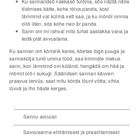
Ku sannalidsõ nakkasõ tulõma, sõs näütä näile
tiidmises kätte, kohe rõiva panda, kost
lämmind vai külmä vett saa, ja ku mõnõl omma
ollõ üten, sõs kohe neo är panda.
Sann om mi rahval mito tuhat aastakka vana ja
tedä piät avvustama.
Ku sannan om kõrralik keres, köetas õigõ puuga ja
sannakütja tund umma tüüd, saa kimmäle makus
sann, kon lämmind om küländ, hengädä om hää ja
mõrrot olõ-i sukugi. Säändsen sannan kävven
praavus tervüs, saat mitu kõrda lõunt võtta, vihta
lüvvä ja iho häste kerges.
Sannu aoluust
Savvusanna ehitämisest ja praavitamisest