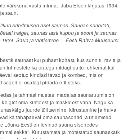
ale värskena vastu minna. Juba Eisen kirjutas 1934.
 ja saun.
alikud sündmused aset saunas. Saunas sünnitati,
põetati haiget, saunas lasti kuppu ja soont ja saunas
nn 1934. Saun ja vihtlemine. – Eesti Rahva Muuseumi
tik saunast kui pühast kohast, kus sünniti, raviti ja
 saun inimestele ka praegu midagi palju rohkemat kui
äeval seotud kindlad tavad ja kombed, mis on
d sageli ei osatagi pidada erilisteks.
medas ja tahmast mustas, madalas saunaruumis on
ti, kõigist oma kihtidest ja maskidest vaba. Nagu ka
unaskäigu juurde tülitsemine, kiirustamine ja halva
luvad ka tänapäeval oma saunasõnad ja ütlemised,
Üle Lõuna-Eesti on levinud sauna sisenedes
ummal sekkä”. Kiirustamata ja mõtestatud saunaskäik