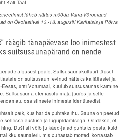
ht Kati Taal.
poneerimist läheb näitus mööda Vana-Võromaad
 on Ökofestival 16.-18. augustil Karilatsis ja Põlva
” räägib tänapäevase loo inimestest
aoks suitsusaunapärand on nende
aegade algusest peale. Suitsusaunakultuuri täpset
lastele on suitsusaun levinud näiteks ka lätlastel ja
a-Eestis, eriti Võrumaal, kuulub suitsusaunas käimine
de. Suitsusauna olemasolu maja juures ja selle
endamatu osa siinsete inimeste identiteedist.
htsalt paik, kus harida puhtaks ihu. Sauna on peetud
e sellesse austuse ja lugupidamisega. Öeldakse, et
hing. Duši all võib ju käed-jalad puhtaks pesta, kuid
rralikku saunaleili, mis puhastab mõtted, korrastab