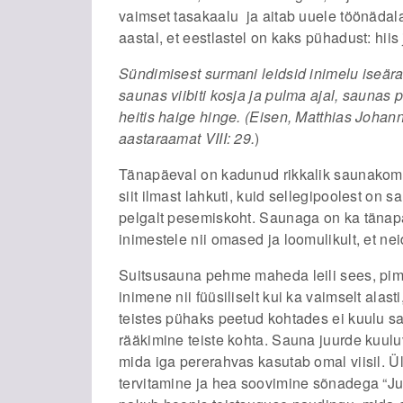
vaimset tasakaalu ja aitab uuele töönädal
aastal, et eestlastel on kaks pühadust: hiis
Sündimisest surmani leidsid inimelu iseär
saunas viibiti kosja ja pulma ajal, saunas 
heitis haige hinge. (Eisen, Matthias Joha
aastaraamat VIII: 29.
)
Tänapäeval on kadunud rikkalik saunakombes
siit ilmast lahkuti, kuid sellegipoolest on
pelgalt pesemiskoht. Saunaga on ka tänap
inimestele nii omased ja loomulikult, et nei
Suitsusauna pehme maheda leili sees, pi
inimene nii füüsiliselt kui ka vaimselt alas
teistes pühaks peetud kohtades ei kuulu sa
rääkimine teiste kohta. Sauna juurde kuu
mida iga pererahvas kasutab omal viisil. 
tervitamine ja hea soovimine sõnadega “J