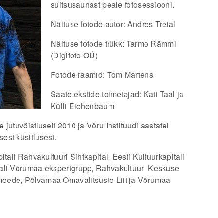
suitsusaunast peale fotosessiooni.
Näituse fotode autor: Andres Treial
Näituse fotode trükk: Tarmo Rämmi
(Digifoto OÜ)
Fotode raamid: Tom Martens
Saatetekstide toimetajad: Kati Taal ja
Külli Eichenbaum
jutuvõistluselt 2010 ja Võru Instituudi aastatel
est küsitlusest.
tali Rahvakultuuri Sihtkapital, Eesti Kultuurkapitali
tali Võrumaa ekspertgrupp, Rahvakultuuri Keskuse
meede, Põlvamaa Omavalitsuste Liit ja Võrumaa