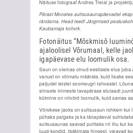
Näituse fotograaf Andres Treial ja projektiju
Pärast Moostes suitsusaunapäevadel eks
rändama. Head teed! Järgmised peatuskohad
Kaubamaja kohvik.
Fotonäitus “Mõskmisõ luuminõ
ajaloolisel Võrumaal, kelle j
igapäevase elu loomulik osa.
Saun on olemas olnud eestlaste elus juba 
vanust on võimatu määrata, kuid lisaks eest
paljudel teistel soomeugri rahvastel. Lõun
siinsete inimeste tavapärase elulaadi juur
kütmine on niivõrd loomulik, kuid samas as
Võrokese jaoks on suitsusaun rohkem kui li
pühaks paigaks ja ka tänapäeval suhtutaks
suitsusaunas saavad puhtaks nii ihu kui ka 
luud-kondid, rääkimata hingest, vajavad ko