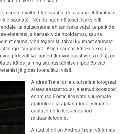
i asenda ükski teine saun.
aga seotud valitud tegevusi alates sauna ehitamisest
mine saunas). Nõnda näeb näitusel lisaks leili
 endale ka suitsusauna ehitamiseks vajalike palkide
se ehitamist ja kerisekivide hooldamist, sauna
oomist sauna, viha tegemist, talvel kuumast saunast
ist/hinge tõmbamist. Kuna saunas käiakse kogu
vad pidevalt ka lapsed (kasvõi passiivses rollis), on
lates kätes ja ning saunaskäimise nippe õpivad
amisi jälgides loomulikul viisil.
Andres Treial on elukutseline fotograaf
alates aastast 2000 ja teinud koostööd
enamuse Eestis ilmuvate suuremate
ajalehtede ja ajakirjadega, viimastel
aastatel on ta keskendunud
reklaamfotodele.
Antud pildil on Andres Treial väljumas