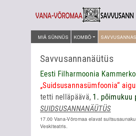
MIÄ SÜNNÜS
KOMBÕ
SAVVUSANNA
Savvusannanäütüs
Eesti Filharmoonia Kammerko
„Suidsusannasümfoonia“ aigu
tetti nelläpäävä,
1. põimukuu 
SUIDSUSANNANÄÜTÜS
17.00 Vana-Võromaa elavat suitsusaunakul
Veskiteatris.