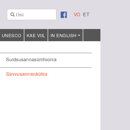
VO
ET
UNESCO
KAE VIIL
IN ENGLISH
Suidsusannasümfoonia
Savvusannanäütüs