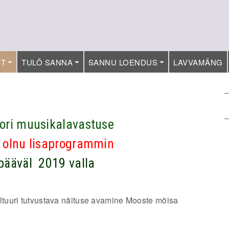
ST
TULÕ SANNA
SANNU LOENDUS
LAVVAMÄNG
ori muusikalavastuse
 olnu lisaprogrammin
pääväl 2019 valla
tuuri tutvustava näituse avamine Mooste mõisa