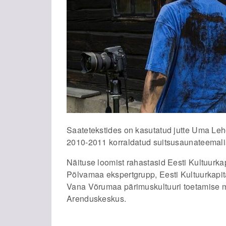
Saatetekstides on kasutatud jutte Uma Lehe 
2010-2011 korraldatud suitsusaunateemalis
Näituse loomist rahastasid Eesti Kultuurkapi
Põlvamaa ekspertgrupp, Eesti Kultuurkapi
Vana Võrumaa pärimuskultuuri toetamise 
Arenduskeskus.