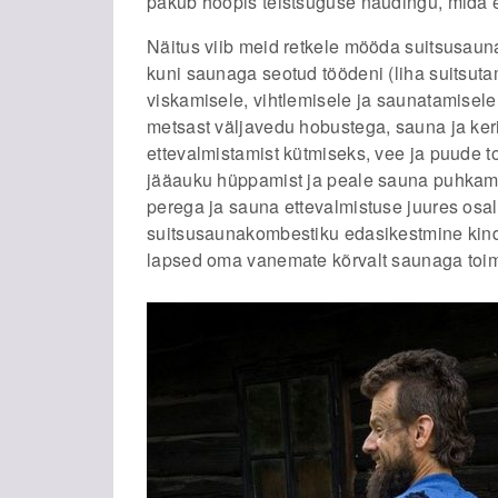
pakub hoopis teistsuguse naudingu, mida e
Näitus viib meid retkele mööda suitsusaun
kuni saunaga seotud töödeni (liha suitsuta
viskamisele, vihtlemisele ja saunatamisele
metsast väljavedu hobustega, sauna ja keri
ettevalmistamist kütmiseks, vee ja puude t
jääauku hüppamist ja peale sauna puhkam
perega ja sauna ettevalmistuse juures osale
suitsusaunakombestiku edasikestmine kind
lapsed oma vanemate kõrvalt saunaga toimet