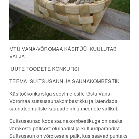
MTÜ VANA-VÕROMAA KÄSITÜÜ KUULUTAB
VÄLJA
UUTE TOODETE KONKURSI
TEEMA: SUITSUSAUN JA SAUNAKOMBESTIK
Käsitöökonkursiga
soovime esile tõsta Vana-
Võromaa suitsusaunakombestikku ja laiendada
saunateemaliste kaupade ning meenete valikut.
Suitsusaunad koos saunakombestikuga on osaks
võrokeste põlisest elulaadist ja kultuuripärandist.
Suitsusaun on võrokesele paik, kus saavad puhtaks