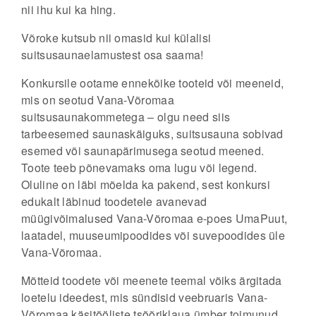
nii ihu kui ka hing.
Võroke kutsub nii omasid kui külalisi
suitsusaunaelamustest osa saama!
Konkursile ootame ennekõike tooteid või meeneid,
mis on seotud
Vana-Võromaa
suitsusaunakommetega
– olgu need siis
tarbeesemed saunaskäiguks, suitsusauna sobivad
esemed või saunapärimusega seotud meened.
Toote teeb põnevamaks oma lugu või legend.
Oluline on läbi mõelda ka pakend, sest konkursi
edukalt läbinud toodetele avanevad
müügivõimalused Vana-Võromaa e-poes UmaPuut,
laatadel, muuseumipoodides või suvepoodides üle
Vana-Võromaa.
Mõtteid toodete või meenete teemal võiks ärgitada
loetelu ideedest
, mis sündisid veebruaris Vana-
Võromaa käsitööliste tsõõriklaua ümber toimunud