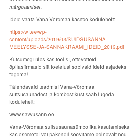
märgotamisel.
Ideid vaata Vana-Võromaa käsitöö kodulehelt:
https://wi.ee/wp-
content/uploads/2019/03/SUIDSUSANNA-
MEELYSSE-JA-SANNAKRAAMI_IDEID_2019.pdf
Kutsumegi üles käsitöölisi, ettevõtteid,
õpilasfirmasid siit loetelust sobivaid ideid asjadeks
tegema!
Täiendavaid teadmisi Vana-Võromaa
suitsusaunadest ja kombestikust saab lugeda
kodulehelt:
www.savvusann.ee
Vana-Võromaa suitsusaunasümbolika kasutamiseks
kas esemetel või pakendil soovitame eelnevalt nõu