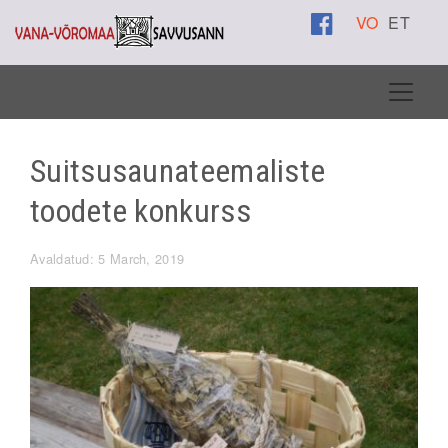
VO
ET
Suitsusaunateemaliste
toodete konkurss
Avaldatud: 5 March, 2019