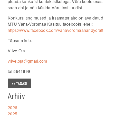
pidada konkursi kontaktisikutega. Võru keele osas
saab abi ja nõu küsida Võru Instituudist.
Konkursi tingimused ja lisamaterjalid on avaldatud
MTÜ Vana-Võromaa Käsitüü facebooki lehel:
https://www.facebook.com/vanavoromaahandycraft
Täpsem info:
Vilve Oja
vilve.oja@gmail.com
tel 5541999
<< TAGASI
Arhiiv
2026
2025