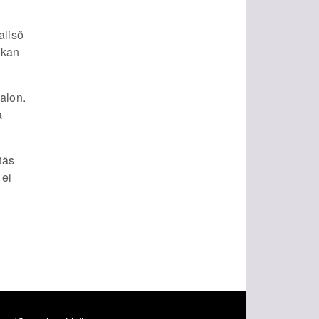
alisõ
akan
talon.
a
täs
 ei