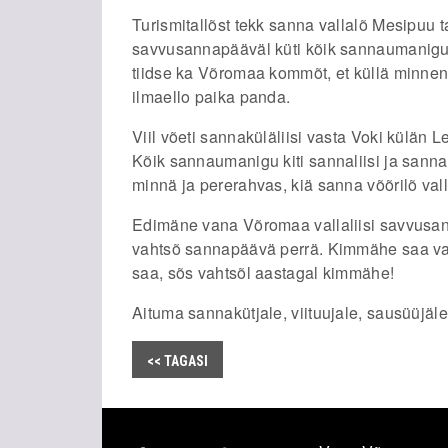
Turismitallõst tekk sanna vallalõ Mesipuu t
savvusannapääväl küti kõik sannaumanigu,
tiidse ka Võromaa kommõt, et küllä minnen
ilmaello paika panda.
Viil võeti sannaküläliisi vasta Voki külän 
Kõik sannaumanigu kiti sannaliisi ja sann
minnä ja pererahvas, kiä sanna võõrilõ val
Edimäne vana Võromaa vallaliisi savvusan
vahtsõ sannapäävä perrä. Kimmähe saa vall
saa, sõs vahtsõl aastagal kimmähe!
Aituma sannakütjale, viituujale, sausüüjäle
<< TAGASI