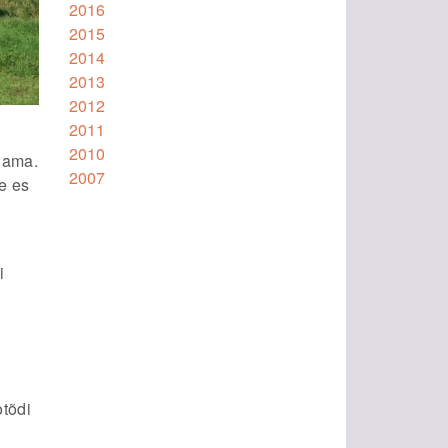
2016
2015
2014
2013
2012
2011
2010
rjama.
2007
he es
i
i
otõdi