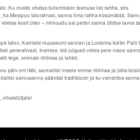
alo. Ku muido võetas turismitalon teenuse iist rahha, sõs
 ka Mesipuu talorahvas, sanna ilma rahha küsümäldä. Sann
 võetas kosti üten – niimuudu sai perän sanna ütidse lavva t
Lepä talon, Karilatsi muuseumi sannan ja Lootvina külän Palli 
alisõ pererahvast. Inemise, kiä julgusõ võõra pere mano sann
lalõ tege, ommaki rõõmsa ja lahkõ.
nu päiv om läbi, sannaliisi meele omma rõõmsa ja joba küsü
aliisi savvusannu pääväst traditsioon ja ku varramba sanna
, vihaköütjale!