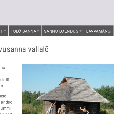
ST
TULÕ SANNA
SANNU LOENDUS
LAVVAMÄNG
vusanna vallalõ
mne
tetti
an.
utsõ
s andsõ.
 ummi