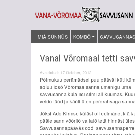
MIÄ SÜNNÜS
KOMBÕ
SAVVUSANNA
Vanal Võromaal tetti sav
Avaldatud: 17 October, 2012
Põimukuu perämädsel puulpääväl küti kü
aoluulidsõ Võromaa sanna umanigu uma
savvusanna küläliisi silmi all kuumas. Kuun 
veidü tüüd ja käüti üten pererahvaga sann
Jõksi Ado Kirmse küläst oll edimäne, kiä k
pääle sann võõrilõ vallalõ tetä hinnäst üle
Savvusannapääväs oodi savvusannaperre