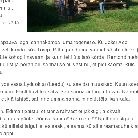
va pand
emiisi.
uu
 et vällä
annapääväl egäl sannakambal uma tegemise. Ku Jõksi Ado
l vett kanda, sõs Toropi Piitre pand uma sannalisõ ubiniid ko
kätte kohopiimävarmi ja kuun tetti üts tarõ kõrda. Remondime
 iist ja perän olli sannalisõ nii väsünü, et pidi kaema, kuis
.
 võtt vasta Lyduokiai (Leedu) küläseldsi muusikiid. Kuun köet
otulnu Eesti huvilise saiva kah sanna aoluuga tutvas. Kanep
 et kiä tahtsõ, sai inne umma sanna minekit tõisi kah kaia.
 Edimält paistu, et sinnä rahvast ei jakkugi, a õkvalt
ri ja naas pääle rõõmsa sannaõdak üten lõõtspillimuusiga ja
 külaliisist talguliisi es saaki, a sanna küläliisiraamaduhe kir
õ appi.