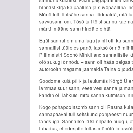
sannuhe küläliisi. Päält paigapäälitse rah
hinnäst kirja ka pääliina ja suvõpääliina in
Mõnõ tulli lihtsähe sanna, tiidmäldä, miä t
savvusann om. Tõsõ tuli tõisi sannu kaema,
märki, määne sann hindäle eihtä.
Egäl sannal om uma lugu ja nii olli ka s
sannaliisi tüüle es panõ, lasksõ õnnõ miihi
Pillimeistri Soonõ Mihkli and sannaliisile 
olõ sukugi õnnõdu – sann oll hääs palgas tüü
autoroolin magama jäämäldä Talnalõ jõuda
Soodoma külä pilli- ja laulumiis Kõrgõ Ülar
lämmäs suur sann, veeti vesi sanna ja man
kandin oll lähküisi mitu sanna kütmisen, nii
Kõgõ põhapoolitsõmb sann oll Rasina külän.
sannapääväl tull seltskund põhjaeesti nuu
tandsuga. Sannalisõ lätsi niipallo huugu, et
lubadus, et edespite tultas mõnõlõ talossõl