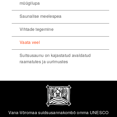
müügilupa
Saunalise meelespea
Vihtade tegemine
Vaata veel
Suitsusaunu on kajastatud avaldatud
raamatutes ja uurimustes
Vana-Võromaa suidsusannakombõ omma UNESCO