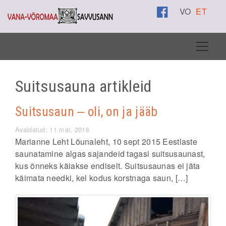
VO
ET
Suitsusauna artikleid
Suitsusaun ‒ oli, on ja jääb
Avaldatud: 11 mai, 2016
Marianne Leht Lõunaleht, 10 sept 2015 Eestlaste
saunatamine algas sajandeid tagasi suitsusaunast,
kus õnneks käiakse endiselt. Suitsusaunas ei jäta
käimata needki, kel kodus korstnaga saun, […]