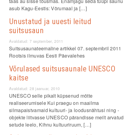
taas au sisse tõusmas. Enamjagu seda tüüpi saunu
asub Kagu-Eestis: Võrumaal ja […]
Unustatud ja uuesti leitud
suitsusaun
Avaldatud: 7 september, 2011
Suitsusaunateemaline artikkel 07. septembril 2011
Rootsis ilmuvas Eesti Päevalehes
Võrulased suitsusaunale UNESCO
kaitse
Avaldatud: 28 jaanuar, 2010
UNESCO selle pikalt küpsenud mõtte
realiseerumisele Kui praegu on maailma
silmapaistvamaid kultuuri- ja loodusnähtusi ning -
objekte liitvasse UNESCO pärandisse meilt arvatud
setude leelo, Kihnu kultuuriruum, […]