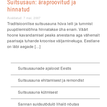
Suitsusaun: äraproovitud ja
hinnatud
Avaldatud: 7 mai, 2007
Traditsioonilise suitsusauna hüva leili ja tummist
puupõlemislõhna hinnatakse üha enam. Väärt
hoone kavandamisel peaks arvestama aga vähemalt
paarisaja tuhande kroonise väljaminekuga. Eestlane
on läbi aegade […]
Suitsusaunade ajaloost Eestis
Suitsusauna ehitamisest ja remondist
Suitsusauna kütmisest
Sannan suidsutõdulõ lihalõ nõutas