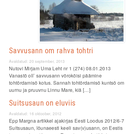
Savvusann om rahva tohtri
Avaldatud: 20 september, 2013
Nutovi Mirjam Uma Leht nr 1 (274) 08.01.2013
Vanastõ oll’ savvusann võrokõisi päämine
tohtõrdamisõ kotus. Sannah tohtõrdamisõ kuntsõ om
uurnu ja pruuvnu Linnu Mare, kiä […]
Suitsusaun on eluviis
Avaldatud: 16 oktoober, 2012
Epp Margna artikkel ajakirjas Eesti Loodus 2012/6-7
Suitsusaun, lõunaeesti keeli sav(v)usann, on Eestis