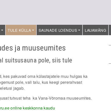
T
TULE KÜLLA
SAUNADE LOENDUS
LAUAMÄNG
ludes ja muuseumites
l suitsusauna pole, siis tule
id, kes pakuvad oma külastajatele muu hulgas ka
gemust pole, vali talu, kus keegi pererahvast
eletusi jagab.
usat tutvust teha ka Vana-Võromaa muuseumites.
oru.ee online keskkonna kaudu