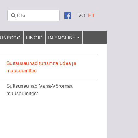
VO
ET
UNESCO
LINGID
IN ENGLISH
Suitsusaunad turismitaludes ja
muuseumites
Suitsusaunad Vana-Võromaa
muuseumites: