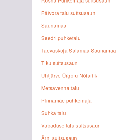
Rõsna Puhkemaja suitsusaun
Päivora talu suitsusaun
Saunamaa
Seedri puhketalu
Taevaskoja Salamaa Saunamaa
Tiku suitsusaun
Uhtjärve Ürgoru Nõiariik
Metsavenna talu
Pinnamäe puhkemaja
Suhka talu
Vabaduse talu suitsusaun
Ärni suitsusaun