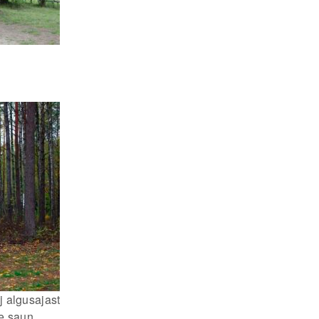
 algusajast
re saun.