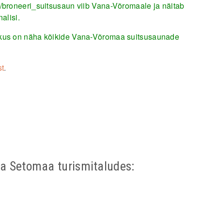
e/broneeri_suitsusaun
viib Vana-Võromaale ja näitab
alisi.
 kus on näha kõikide Vana-Võromaa suitsusaunade
st
.
a Setomaa turismitaludes: