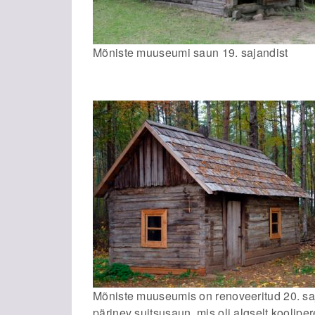
Mõniste muuseumi saun 19. sajandist
Mõniste muuseumis on renoveeritud 20. saj
pärinev suitsusaun, mis oli algselt koolipe