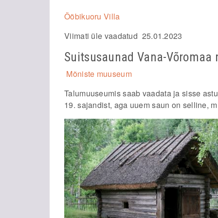
Ööbikuoru Villa
Viimati üle vaadatud 25.01.2023
Suitsusaunad Vana-Võromaa
Mõniste muuseum
Talumuuseumis saab vaadata ja sisse ast
19. sajandist, aga uuem saun on selline, m