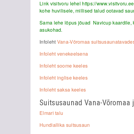
Link visitvoru lehel
https://www.visitvoru.e
kohe huvilisele, millised talud ootavad saun
Sama lehe lõpus jõuad Navicup kaardile,
asukohad.
Infoleht
Vana-Võromaa suitsusaunatavade
Infoleht venekeelsena
Infoleht soome keeles
Infoleht inglise keeles
Infoleht saksa keeles
Suitsusaunad Vana-Võromaa j
Elmari talu
Hundiallika suitsusaun