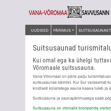
UUDISED
PÄRIMUS
SUITSUSAUNAS
Suitsusaunad turismita
Kui omal ega ka ühelgi tuttava
Võromaale suitsusauna.
Vana-Võromaal on päris palju turismitalus
suitsusaunas käimist. Kui Sul varasemat ko
kindlasti külalistega sauna kaasa tuleb ja s
Suitsusauna ja saunapärimusega saab põg
Suitsusauna on võimalik broneerida visitv