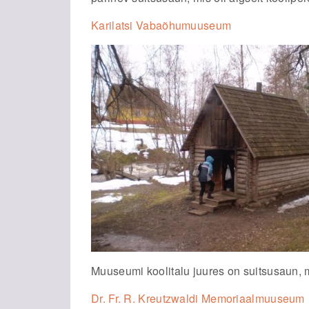
Karilatsi Vabaõhumuuseum
Muuseumi koolitalu juures on suitsusaun, 
Dr. Fr. R. Kreutzwaldi Memoriaalmuuseum