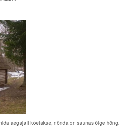
mida aegajalt köetakse, nõnda on saunas õige hõng.