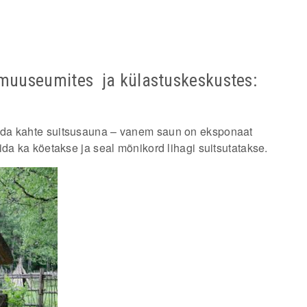
muuseumites ja külastuskeskustes:
uda kahte suitsusauna – vanem saun on eksponaat
ida ka köetakse ja seal mõnikord lihagi suitsutatakse.