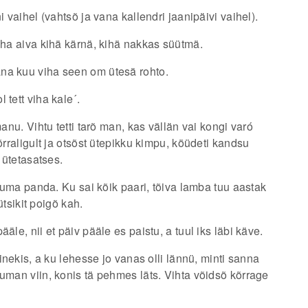
i vaihel (vahtsõ ja vana kallendri jaanipäivi vaihel).
viha aiva kihä kärnä, kihä nakkas süütmä.
na kuu viha seen om ütesä rohto.
 tett viha kale´.
manu. Vihtu tetti tarõ man, kas vällän vai kongi varó
õrraligult ja otsõst ütepikku kimpu, köüdeti kandsu
l ütetasatses.
uiuma panda. Ku sai kõik paari, tõiva lamba tuu aastak
ütsikit poigõ kah.
äle, nii et päiv pääle es paistu, a tuul iks läbi käve.
minekis, a ku lehesse jo vanas olli lännü, minti sanna
uuman viin, konis tä pehmes läts. Vihta võidsõ kõrrage