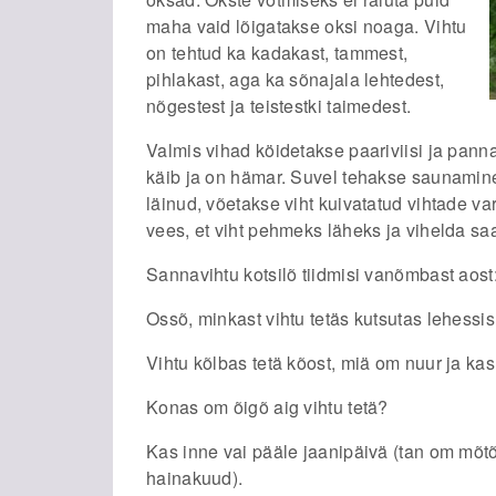
maha vaid lõigatakse oksi noaga. Vihtu
on tehtud ka kadakast, tammest,
pihlakast, aga ka sõnajala lehtedest,
nõgestest ja teistestki taimedest.
Valmis vihad köidetakse paariviisi ja pann
käib ja on hämar. Suvel tehakse saunamine
läinud, võetakse viht kuivatatud vihtade v
vees, et viht pehmeks läheks ja vihelda sa
Sannavihtu kotsilõ tiidmisi vanõmbast aost
Ossõ, minkast vihtu tetäs kutsutas lehessis
Vihtu kõlbas tetä kõost, miä om nuur ja ka
Konas om õigõ aig vihtu tetä?
Kas inne vai pääle jaanipäivä (tan om mõtõ
hainakuud).