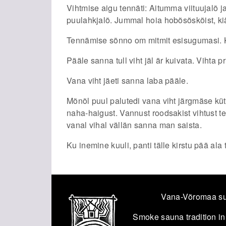
Vihtmise aigu tennäti: Aitumma viituujalõ j
puulahkjalõ. Jummal hoia hobõsõskõist, kiä
Tennämise sõnno om mitmit esisugumasi. Ku
Pääle sanna tull viht jäl är kuivata. Vihta p
Vana viht jäeti sanna laba pääle.
Mõnõl puul palutedi vana viht järgmäse küt
naha-haigust. Vannust roodsakist vihtust t
vanal vihal vällän sanna man saista.
Ku inemine kuuli, panti tälle kirstu pää al
Vana-Võromaa su
Smoke sauna tradition in