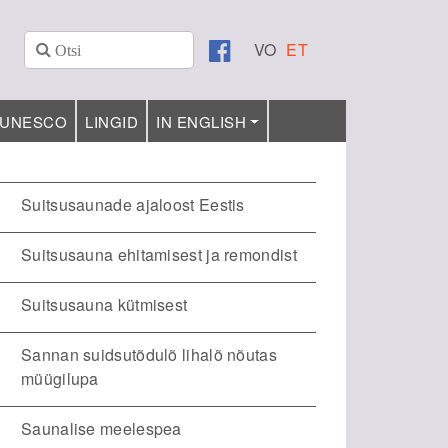
VO
ET
UNESCO
LINGID
IN ENGLISH
Suitsusaunade ajaloost Eestis
Suitsusauna ehitamisest ja remondist
Suitsusauna kütmisest
Sannan suidsutõdulõ lihalõ nõutas
müügilupa
Saunalise meelespea