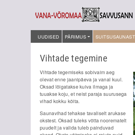
UUDISED
PÄRIMUS
SUITSUSAUNAS
Vihtade tegemine
Vihtade tegemiseks sobivaim aeg
olevat enne jaanipäeva ja vanal kuul.
Oksad lõigatakse kuiva ilmaga ja
tuuakse koju, et neist paraja suurusega
vihad kokku köita.
Saunavihad tehakse tavaliselt arukase
okstest. Oksad tuleks võtta noorematelt
puudelt ja valida tuleb painduvad
oksad. Okste võtmiseks ei raiuta puid