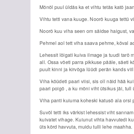
Mõnõl puul üldäs ka et vihtu tetäs katõ jaan
Vihtu tetti vana kuuge. Noorõ kuuga tettü 
Noorõ kuu viha seen om säidse haigust, va
Pehmel aol tett viha saava pehme, kõval aol
Lehessit lõigati kuiva ilmage ja tuudi tarõ 
all. Ossa võeti parra pikkuse pääle, säeti k
puult kinni ja kirvõga lüüdi perän kands vii
Viha köüdeti paari viisi, sis oll näid hää k
paari poigõ , a ku mõni viht ütsikus jäi, tull 
Viha panti kuiuma koheski katusõ ala orsi pä
Suvõl tetti iks värkist lehessist viht sanna
kuivatet vihage. Kuiunut vihta havvutedi k
üts kõrd havvuta, muidu tulli lehe maahha.