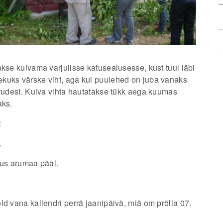
akse kuivama varjulisse katusealusesse, kust tuul läbi
kuks värske viht, aga kui puulehed on juba vanaks
arudest. Kuiva vihta hautatakse tükk aega kuumas
aks.
:
.
sus arumaa pääl.
ld vana kallendri perrä jaanipäivä, miä om prõlla 07.