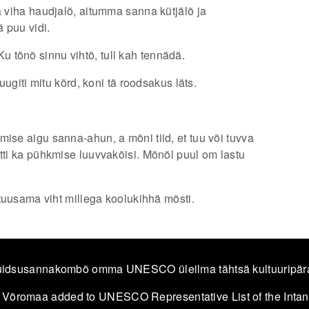
a viha haudjalõ, aitumma sanna kütjälõ ja
 puu vidi.
 tõnõ sinnu vihtõ, tull kah tennädä.
ruugiti mitu kõrd, koni tä roodsakus läts.
mise aigu sanna-ahun, a mõni tiid, et tuu või tuvva
etti ka pühkmise luuvvakõisi. Mõnõl puul om lastu
a tuusama viht millega koolukihhä mõsti.
idsusannakombõ omma UNESCO üleilma tähtsä kultuuripär
 Võromaa added to UNESCO Representative List of the Intang