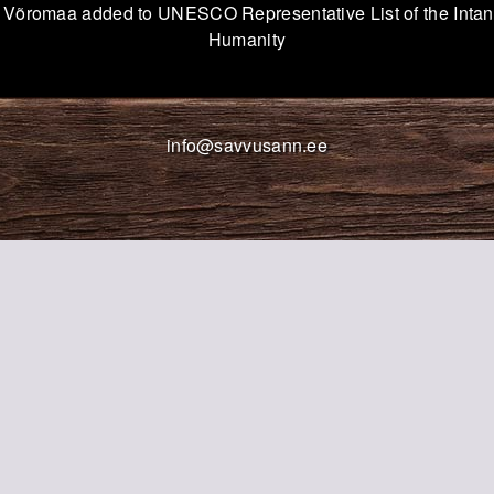
 Võromaa added to UNESCO Representative List of the Intang
Humanity
info@savvusann.ee