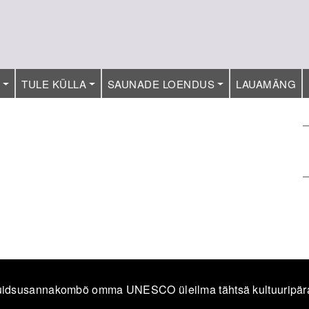
T
TULE KÜLLA
SAUNADE LOENDUS
LAUAMÄNG
idsusannakombõ omma UNESCO üleilma tähtsä kultuuripär