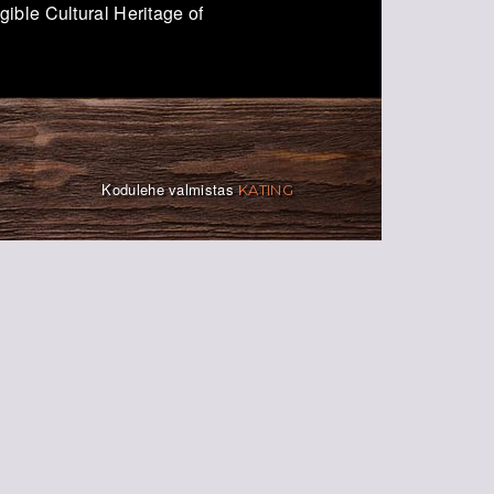
ible Cultural Heritage of
Kodulehe valmistas
KATING