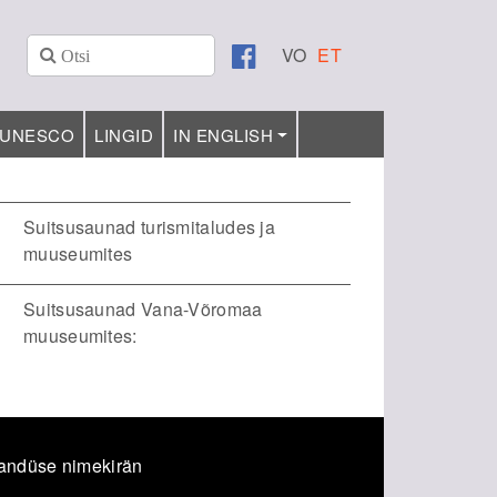
VO
ET
UNESCO
LINGID
IN ENGLISH
Suitsusaunad turismitaludes ja
muuseumites
Suitsusaunad Vana-Võromaa
muuseumites:
andüse nimekirän