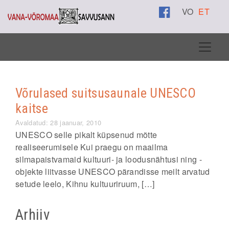
VO
ET
Võrulased suitsusaunale UNESCO
kaitse
Avaldatud: 28 jaanuar, 2010
UNESCO selle pikalt küpsenud mõtte
realiseerumisele Kui praegu on maailma
silmapaistvamaid kultuuri- ja loodusnähtusi ning -
objekte liitvasse UNESCO pärandisse meilt arvatud
setude leelo, Kihnu kultuuriruum, […]
Arhiiv