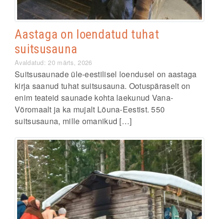
Aastaga on loendatud tuhat
suitsusauna
Avaldatud: 20 märts, 2026
Suitsusaunade üle-eestilisel loendusel on aastaga
kirja saanud tuhat suitsusauna. Ootuspäraselt on
enim teateid saunade kohta laekunud Vana-
Võromaalt ja ka mujalt Lõuna-Eestist. 550
suitsusauna, mille omanikud […]