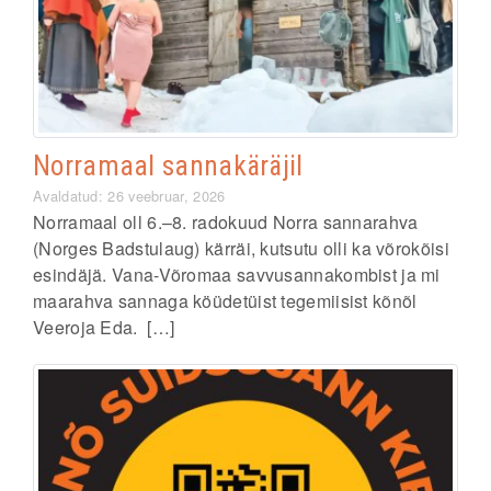
Norramaal sannakäräjil
Avaldatud: 26 veebruar, 2026
Norramaal oll 6.–8. radokuud Norra sannarahva
(Norges Badstulaug) kärräi, kutsutu olli ka võrokõisi
esindäjä. Vana-Võromaa savvusannakombist ja mi
maarahva sannaga köüdetüist tegemiisist kõnõl
Veeroja Eda. […]