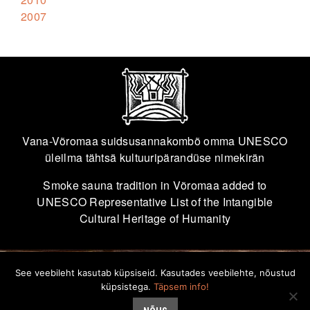
2007
Vana-Võromaa suidsusannakombõ omma UNESCO
üleilma tähtsä kultuuripärandüse nimekirän
Smoke sauna tradition in Võromaa added to
UNESCO Representative List of the Intangible
Cultural Heritage of Humanity
See veebileht kasutab küpsiseid. Kasutades veebilehte, nõustud
info@savvusann.ee
küpsistega.
Täpsem info!