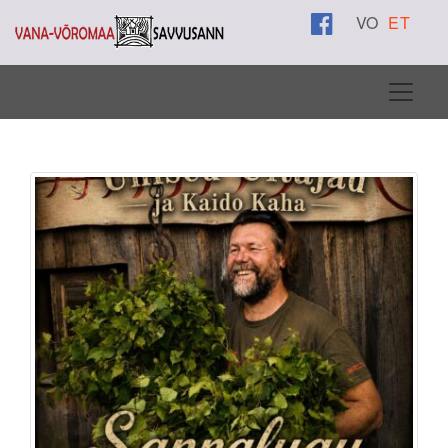
VO
ET