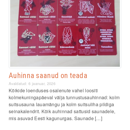
Auhinna saanud on teada
Avaldatud: 6 jaanuar, 2026
Kõikide loenduses osalenute vahel loositi
kolmekuningapäeval välja tunnustusauhinnad: kolm
suitsusauna lauamängu ja kolm suitsuliha pildiga
seinakalendrit. Kõik auhinnad sattusid saunadele,
mis asuvad Eesti kagunurgas. Saunade […]