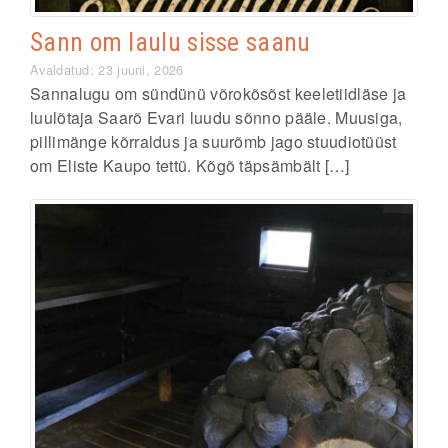
Sann om laulu sisse saanu
Avaldatud: 23 juuni, 2026
Sannalugu om sündünü võrokõsõst keeletiidläse ja
luulõtaja Saarõ Evari luudu sõnno pääle. Muusiga,
pillimänge kõrraldus ja suurõmb jago stuudiotüüst
om Eliste Kaupo tettü. Kõgõ täpsämbält […]