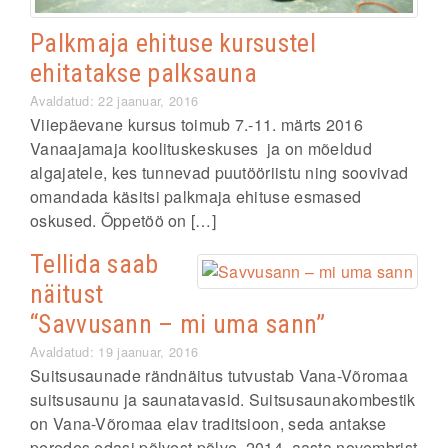
Palkmaja ehituse kursustel
ehitatakse palksauna
Avaldatud: 22 jaanuar, 2016
Viiepäevane kursus toimub 7.-11. märts 2016
Vanaajamaja koolituskeskuses ja on mõeldud
algajatele, kes tunnevad puutööriistu ning soovivad
omandada käsitsi palkmaja ehituse esmased
oskused. Õppetöö on […]
Tellida saab
näitust
“Savvusann – mi uma sann”
Avaldatud: 19 jaanuar, 2016
Suitsusaunade rändnäitus tutvustab Vana-Võromaa
suitsusaunu ja saunatavasid. Suitsusaunakombestik
on Vana-Võromaa elav traditsioon, seda antakse
peredes edasi põlvest põlve. 2014. aasta novembrist