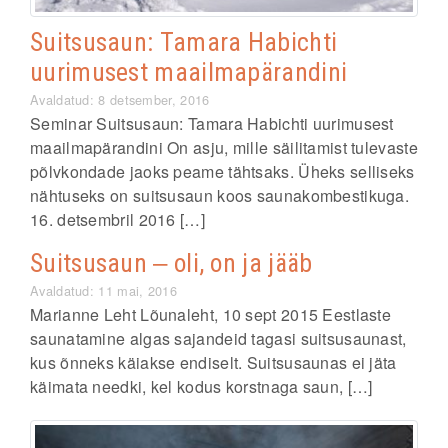
Suitsusaun: Tamara Habichti
uurimusest maailmapärandini
Avaldatud: 8 detsember, 2016
Seminar Suitsusaun: Tamara Habichti uurimusest
maailmapärandini On asju, mille säilitamist tulevaste
põlvkondade jaoks peame tähtsaks. Üheks selliseks
nähtuseks on suitsusaun koos saunakombestikuga.
16. detsembril 2016 […]
Suitsusaun ‒ oli, on ja jääb
Avaldatud: 11 mai, 2016
Marianne Leht Lõunaleht, 10 sept 2015 Eestlaste
saunatamine algas sajandeid tagasi suitsusaunast,
kus õnneks käiakse endiselt. Suitsusaunas ei jäta
käimata needki, kel kodus korstnaga saun, […]