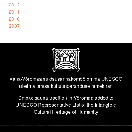
2012
2011
2010
2007
Vana-Võromaa suidsusannakombõ omma UNESCO
üleilma tähtsä kultuuripärandüse nimekirän
Smoke sauna tradition in Võromaa added to
UNESCO Representative List of the Intangible
Cultural Heritage of Humanity