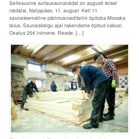
Sellesuvine suitsusaunanädal on augusti teisel
nädalal. Neljapäev, 11. august Kell 11
saunateemaline pärimusmeditsiini õpituba Mooska
talus. Saunaskäigu ajal rakendame õpitud oskusi.
Osalus 25€ inimene. Reede, […]