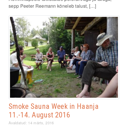
sepp Peeter Reemann kõneleb talust, […]
Smoke Sauna Week in Haanja
11.-14. August 2016
Avaldatud: 14 märts, 2016