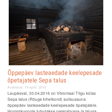
Õppepäev lasteaedade keelepesade
õpetajatele Sepa talus
Avaldatud: 19 aprill, 2016
Laupäeval, 30.04.2016 on Võromaal Tilgu külas
Sepa talus (Rõuge kihelkond) suitsusauna
õppepäev lasteaedade keelepesade õpetajatele.
Hommikupoole tutvutakse pererahvaga ja taluga,