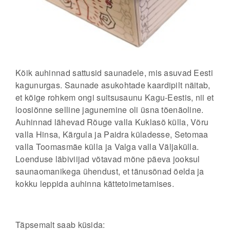
Kõik auhinnad sattusid saunadele, mis asuvad Eesti
kagunurgas. Saunade asukohtade kaardipilt näitab,
et kõige rohkem ongi suitsusaunu Kagu-Eestis, nii et
loosiõnne selline jagunemine oli üsna tõenäoline.
Auhinnad lähevad Rõuge valla Kuklasõ külla, Võru
valla Hinsa, Kärgula ja Paidra küladesse, Setomaa
valla Toomasmäe külla ja Valga valla Väljakülla.
Loenduse läbiviijad võtavad mõne päeva jooksul
saunaomanikega ühendust, et tänusõnad öelda ja
kokku leppida auhinna kättetoimetamises.
Täpsemalt saab küsida: