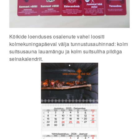
Kõikide loenduses osalenute vahel loositi
kolmekuningapäeval välja tunnustusauhinnad: kolm
suitsusauna lauamängu ja kolm suitsuliha pildiga
seinakalendrit.