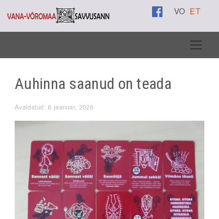
VO
ET
Auhinna saanud on teada
Avaldatud: 6 jaanuar, 2026