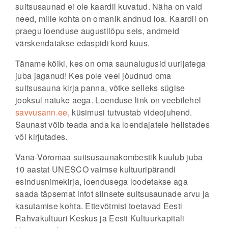
suitsusaunad ei ole kaardil kuvatud. Näha on vaid
need, mille kohta on omanik andnud loa. Kaardil on
praegu loenduse augustilõpu seis, andmeid
värskendatakse edaspidi kord kuus.
Täname kõiki, kes on oma saunalugusid uurijatega
juba jaganud! Kes pole veel jõudnud oma
suitsusauna kirja panna, võtke selleks sügise
jooksul natuke aega. Loenduse link on veebilehel
savvusann.ee
, küsimusi tutvustab videojuhend.
Saunast võib teada anda ka loendajatele helistades
või kirjutades.
Vana-Võromaa suitsusaunakombestik kuulub juba
10 aastat UNESCO vaimse kultuuripärandi
esindusnimekirja, loendusega loodetakse aga
saada täpsemat infot siinsete suitsusaunade arvu ja
kasutamise kohta. Ettevõtmist toetavad Eesti
Rahvakultuuri Keskus ja Eesti Kultuurkapitali