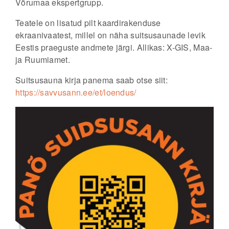
Võrumaa ekspertgrupp.
Teatele on lisatud pilt kaardirakenduse
ekraanivaatest, millel on näha suitsusaunade levik
Eestis praeguste andmete järgi. Allikas: X-GIS, Maa-
ja Ruumiamet.
Suitsusauna kirja panema saab otse siit:
https://savvusann.ee/et/loendus/