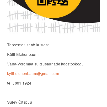
Täpsemalt saab küsida:
Külli Eichenbaum
Vana-Võromaa suitsusaunade koostöökogu
kylli.eichenbaum@gmail.com
tel 5661 1924
Sulev Õitspuu