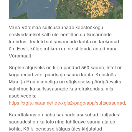
Vana-Võromaa suitsusaunade koostöökogu
eestvedamisel käib üle-eestiline suitsusaunade
loendus. Teateid suitsusaunade kohta on laekunud
üle Eesti, kõige rohkem on neist teada antud Vana-
Võromaalt.
Sügise alguseks on kirja pandud 560 sauna, infot on
kogunenud veel paarisaja sauna kohta. Koostöös
Maa- ja Ruumiametiga on sügiseseks pööripäevaks
valminud ka suitsusaunade kaardirakendus, mis
asub veebis:
https://xgis.maaamet.ee/xgis2/page/app/suitsusaunad
.
Kaardiaknas on näha saunade asukohad, paljudest
saunadest on ka foto ning lühiteave sauna ajaloo
kohta. Kõik loenduse käigus üles kirjutatud