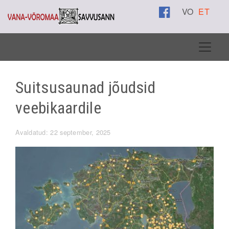
VO
ET
Suitsusaunad jõudsid
veebikaardile
Avaldatud: 22 september, 2025