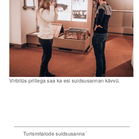
Virbitüs-prillega saa ka esi suidsusannan kävvü.
Turismitalode suidsusanna´