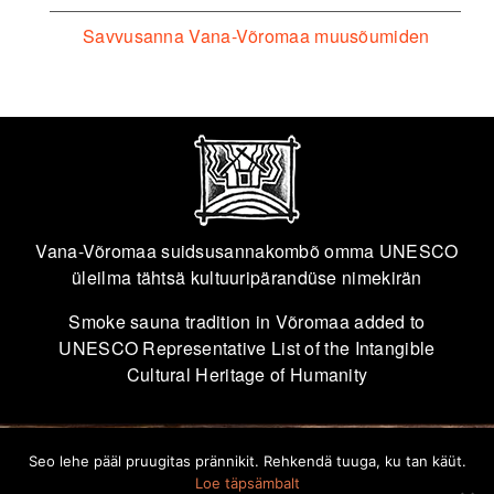
Savvusanna Vana-Võromaa muusõumiden
Vana-Võromaa suidsusannakombõ omma UNESCO
üleilma tähtsä kultuuripärandüse nimekirän
Smoke sauna tradition in Võromaa added to
UNESCO Representative List of the Intangible
Cultural Heritage of Humanity
Seo lehe pääl pruugitas prännikit. Rehkendä tuuga, ku tan käüt.
info@savvusann.ee
Loe täpsämbalt