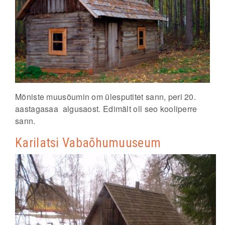
Mõniste muusõumin om ülesputitet sann, peri 20.
aastagasaa algusaost. Edimält oll seo kooliperre
sann.
Karilatsi Vabaõhumuuseum