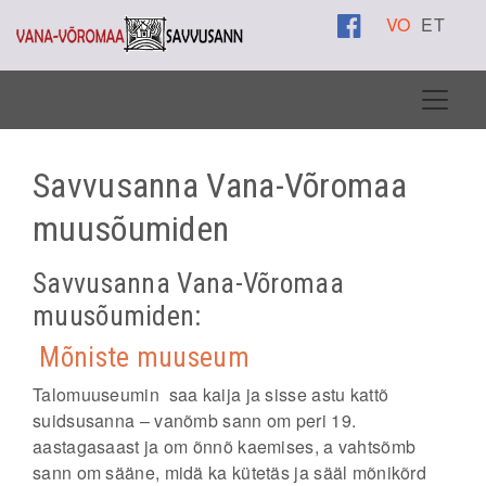
VO
ET
Savvusanna Vana-Võromaa
muusõumiden
Savvusanna Vana-Võromaa
muusõumiden:
Mõniste muuseum
Talomuuseumin saa kaija ja sisse astu kattõ
suidsusanna – vanõmb sann om peri 19.
aastagasaast ja om õnnõ kaemises, a vahtsõmb
sann om sääne, midä ka kütetäs ja sääl mõnikõrd