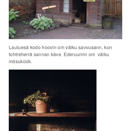
Lauluesä kodo hoovin om väiku savvusann, kon
tohtreherrä sannan käve. Ederuumin om väiku
mõsuküük.