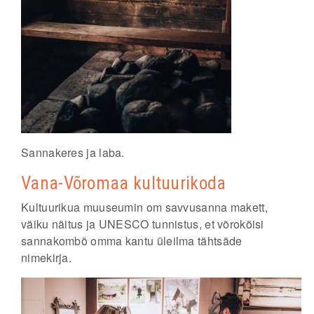
Sannakeres ja laba.
Vana-Võromaa kultuurikoda
Kultuurikua muuseumin om savvusanna makett,
väiku näitus ja UNESCO tunnistus, et võrokõisi
sannakombõ omma kantu üleilma tähtsäde
nimekirja.