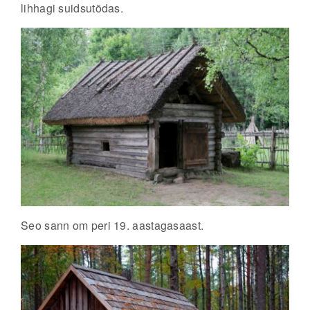
lihhagi suidsutõdas.
Seo sann om peri 19. aastagasaast.