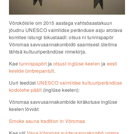
Võrokõisile om 2015 aastaga vahtsõaastakuun
jõudnu UNESCO vaimlidse peränduse asju arotava
komitee istungi tokustaadi: otsus ni tunnispapõr
Võromaa savvusannakombidõ saamisest üleilma
tähtsä kultuuriperändüse nimekirja.
Kae
tunnispapõrt
ja
otsust inglüse keelen
ja
eesti
keelde ümbrepantult
.
Uuri teedüst
UNESCO vaimlidse kultuuriperändüse
kodolehe päält
(inglüse keelen):
Võromaa savvusannakombide kiräkotuse inglüse
keelen lövvät:
Smoke sauna tradition in Võromaa
Kae viil
Vana-Võromaa suidsusannakombõ omma