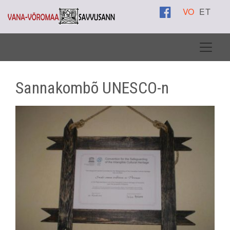
VO
ET
Sannakombõ UNESCO-n