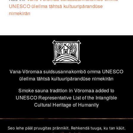
UNESCO üleilma tähtsä kultuuripärandüse
nimekirän
Vana-Võromaa suidsusannakombõ omma UNESCO
üleilma tähtsä kultuuripärandüse nimekirän
Smoke sauna tradition in Võromaa added to
UNESCO Representative List of the Intangible
Cultural Heritage of Humanity
Seo lehe pääl pruugitas prännikit. Rehkendä tuuga, ku tan käüt.
info@savvusann.ee