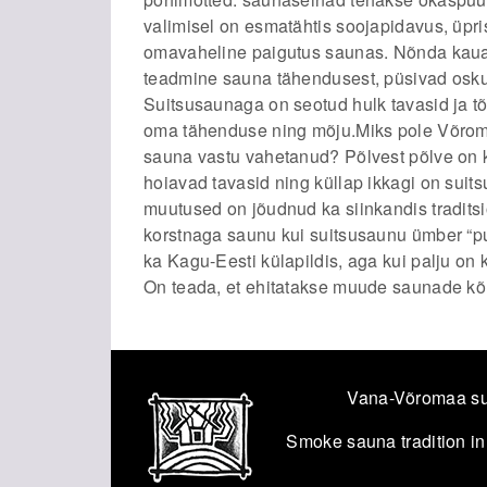
valimisel on esmatähtis soojapidavus, üpri
omavaheline paigutus saunas. Nõnda kaua,
teadmine sauna tähendusest, püsivad osku
Suitsusaunaga on seotud hulk tavasid ja t
oma tähenduse ning mõju.Miks pole Võroma
sauna vastu vahetanud? Põlvest põlve on 
hoiavad tavasid ning küllap ikkagi on sui
muutused on jõudnud ka siinkandis tradits
korstnaga saunu kui suitsusaunu ümber “
ka Kagu-Eesti külapildis, aga kui palju on
On teada, et ehitatakse muude saunade kõrv
Vana-Võromaa su
Smoke sauna tradition in