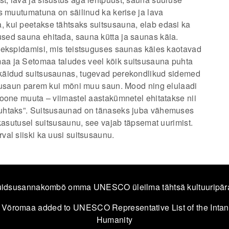
s muutumatuna on säilinud ka kerise ja lava
 kui peetakse tähtsaks suitsusauna, elab edasi ka
sed sauna ehitada, sauna kütta ja saunas käia.
õekspidamisi, mis teistsuguses saunas käies kaotavad
a ja Setomaa taludes veel kõik suitsusauna puhta
käidud suitsusaunas, tugevad perekondlikud sidemed
tsusaun parem kui mõni muu saun. Mood ning elulaadi
ioone muuta – viimastel aastakümnetel ehitatakse nii
puhtaks”. Suitsusaunad on tänaseks juba vähemuses
 kasutusel suitsusaunu, see vajab täpsemat uurimist.
al siiski ka uusi suitsusaunu.
idsusannakombõ omma UNESCO üleilma tähtsä kultuuripär
 Võromaa added to UNESCO Representative List of the Intang
Humanity