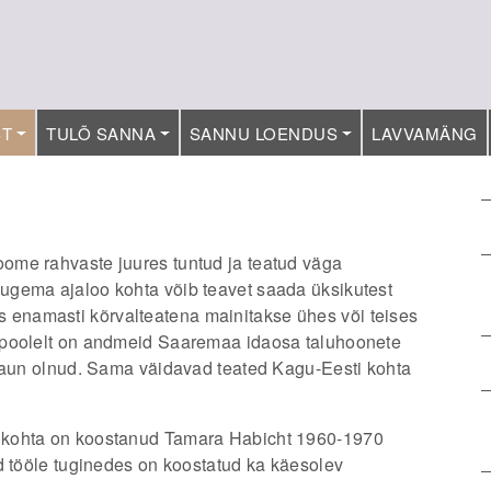
ST
TULÕ SANNA
SANNU LOENDUS
LAVVAMÄNG
ome rahvaste juures tuntud ja teatud väga
ugema ajaloo kohta võib teavet saada üksikutest
 kus enamasti kõrvalteatena mainitakse ühes või teises
spoolelt on andmeid Saaremaa idaosa taluhoonete
 saun olnud. Sama väidavad teated Kagu-Eesti kohta
 kohta on koostanud Tamara Habicht 1960-1970
d tööle tuginedes on koostatud ka käesolev