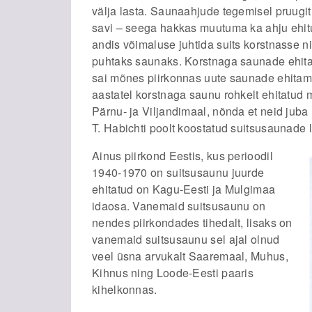
välja lasta. Saunaahjude tegemisel pruugiti
savi – seega hakkas muutuma ka ahju ehit
andis võimaluse juhtida suits korstnasse n
puhtaks saunaks. Korstnaga saunade ehita
sai mõnes piirkonnas uute saunade ehitami
aastatel korstnaga saunu rohkelt ehitatud
Pärnu- ja Viljandimaal, nõnda et neid juba
T. Habichti poolt koostatud suitsusaunade 
Ainus piirkond Eestis, kus perioodil
1940-1970 on suitsusaunu juurde
ehitatud on Kagu-Eesti ja Mulgimaa
idaosa. Vanemaid suitsusaunu on
nendes piirkondades tihedalt, lisaks on
vanemaid suitsusaunu sel ajal olnud
veel üsna arvukalt Saaremaal, Muhus,
Kihnus ning Loode-Eesti paaris
kihelkonnas.