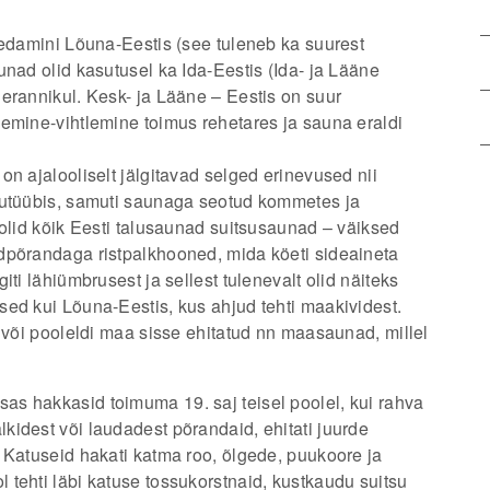
hedamini Lõuna-Eestis (see tuleneb ka suurest
unad olid kasutusel ka Ida-Eestis (Ida- ja Lääne
erannikul. Kesk- ja Lääne – Eestis on suur
emine-vihtlemine toimus rehetares ja sauna eraldi
n ajalooliselt jälgitavad selged erinevused nii
jutüübis, samuti saunaga seotud kommetes ja
 olid kõik Eesti talusaunad suitsusaunad – väiksed
dpõrandaga ristpalkhooned, mida köeti sideaineta
ti lähiümbrusest ja sellest tulenevalt olid näiteks
ed kui Lõuna-Eestis, kus ahjud tehti maakividest.
i või pooleldi maa sisse ehitatud nn maasaunad, millel
s hakkasid toimuma 19. saj teisel poolel, kui rahva
idest või laudadest põrandaid, ehitati juurde
 Katuseid hakati katma roo, õlgede, puukoore ja
tehti läbi katuse tossukorstnaid, kustkaudu suitsu