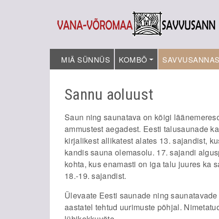
MIÄ SÜNNÜS
KOMBÕ
SAVVUSANNA
Sannu aoluust
Saun ning saunatava on kõigi läänemereso
ammustest aegadest. Eesti talusaunade ka
kirjalikest allikatest alates 13. sajandist,
kandis sauna olemasolu. 17. sajandi algu
kohta, kus enamasti on iga talu juures ka
18.-19. sajandist.
Ülevaate Eesti saunade ning saunatavade
aastatel tehtud uurimuste põhjal. Nimetatu
lühikokkuvõte.