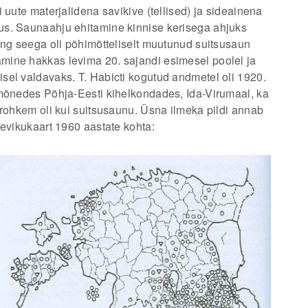
 uute materjalidena savikive (tellised) ja sideainena
us. Saunaahju ehitamine kinnise kerisega ahjuks
ing seega oli põhimõtteliselt muutunud suitsusaun
mine hakkas levima 20. sajandi esimesel poolel ja
sel valdavaks. T. Habicti kogutud andmetel oli 1920.
 mõnedes Põhja-Eesti kihelkondades, Ida-Virumaal, ka
 rohkem oli kui suitsusaunu. Üsna ilmeka pildi annab
levikukaart 1960 aastate kohta: