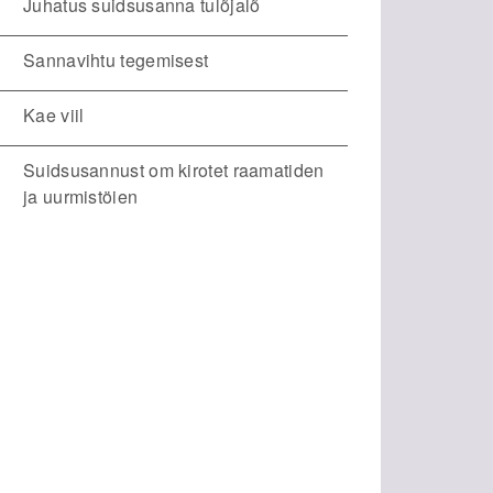
Juhatus suidsusanna tulõjalõ
Sannavihtu tegemisest
Kae viil
Suidsusannust om kirotet raamatiden
ja uurmistöien