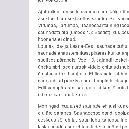
Ajalooliselt on suitsusaunu olnud kõige ti
asustustihedusest selles kandis). Suitsusa
Virumaa, Tartumaa), läänesaartel ning lood
saunadeta ala (umbes 1/3 Eestist), kus pes
hoonena ei olnud.
Lõuna-, Ida- ja Lääne-Eesti saunade puhul o
saunade ehitustehnikas, plaanis kui ka ah
suulises pärandis. Veel 19. sajandi keskel
ühekambrilised nurgakividele ehitatud mul
üleslaotud kerisahjuga. Ehitusmaterjal hangi
saunaahjud paekivialadel hoopis teistsugus
Eriti vanapärased saunad olid kas täienist
oli enamasti muldkatus.
Mõningad muutused saunade ehituslikus osa
elujärg paranes. Saunadesse pandi poolpalk
eeskoda või ehitati saun juba kaheosaline.
kisklaudade asemel laastudega, mõnel pool 