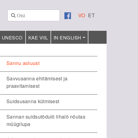
VO
ET
UNESCO
KAE VIIL
IN ENGLISH
Sannu aoluust
Savvusanna ehitämisest ja
praavitamisest
Suidsusanna kütmisest
Sannan suidsutõdulõ lihalõ nõutas
müügilupa