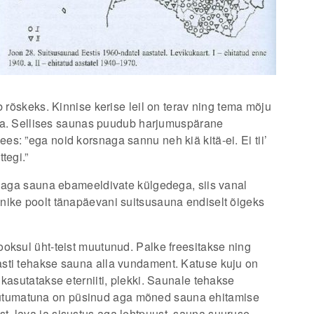
b rõskeks. Kinnise kerise leil on terav ning tema mõju
olla. Sellises saunas puudub harjumuspärane
s: ”ega noid korsnaga sannu neh kiä kitä-ei. Ei tii’
tegi.”
tnaga sauna ebameeldivate külgedega, siis vanal
nike poolt tänapäevani suitsusauna endiselt õigeks
oksul üht-teist muutunud. Palke freesitakse ning
sti tehakse sauna alla vundament. Katuse kuju on
kasutatakse eterniiti, plekki. Saunale tehakse
tumatuna on püsinud aga mõned sauna ehitamise
, lava ja sisustus aga lehtpuust, sauna suuruse