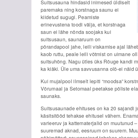
Suitsusauna hindasid inimesed üldiselt
paremaks ning korstnaga saunu ei
kiidetud sugugi. Peamiste
erinevustena toodi välja, et korstnaga
saun ei lähe nõnda soojaks kui
suitsusaun, saunaruum on
põrandapool jahe, leili viskamise ajal lähe
kaob ruttu, peale leili võtmist on uimane 
suitsuhõng. Nagu ütles üks Rõuge kandi mee
ka kiäki. Üle uma savvusanna olõ-ei näid üt
Kui mujalpool ilmselt lepiti “moodsa” kors
Võrumaal ja Setomaal peetakse põliste ela
saunaks.
Suitsusaunade ehituses on ka 20 sajandi jo
käsitsitööd tehakse ehitusel vähem. Enama
varieeruv ja kattematerjalid on muutunud – 
suuremad aknad, eesruum on suurem. Muu
põhimõtted: saunaseinad tehakse okaspuust