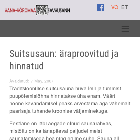
VO
ET
Suitsusaun: äraproovitud ja
hinnatud
Avaldatud: 7 May, 2007
Traditsioonilise suitsusauna hüva leili ja tummist
puupõlemislõhna hinnatakse üha enam. Väärt
hoone kavandamisel peaks arvestama aga vähemalt
paarisaja tuhande kroonise väljaminekuga.
Eestlane on läbi aegade olnud saunarahvas,
mistõttu on ka tänapäeval paljudel meist
saunatamisega hea ning eriline suhe. Sauna all