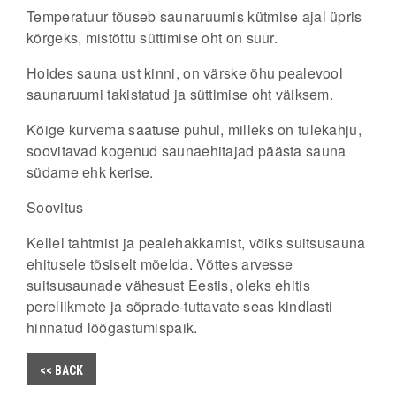
Temperatuur tõuseb saunaruumis kütmise ajal üpris
kõrgeks, mistõttu süttimise oht on suur.
Hoides sauna ust kinni, on värske õhu pealevool
saunaruumi takistatud ja süttimise oht väiksem.
Kõige kurvema saatuse puhul, milleks on tulekahju,
soovitavad kogenud saunaehitajad päästa sauna
südame ehk kerise.
Soovitus
Kellel tahtmist ja pealehakkamist, võiks suitsusauna
ehitusele tõsiselt mõelda. Võttes arvesse
suitsusaunade vähesust Eestis, oleks ehitis
pereliikmete ja sõprade-tuttavate seas kindlasti
hinnatud lõõgastumispaik.
<< BACK