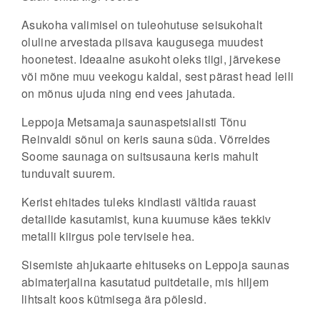
Asukoha valimisel on tuleohutuse seisukohalt
oluline arvestada piisava kaugusega muudest
hoonetest. Ideaalne asukoht oleks tiigi, järvekese
või mõne muu veekogu kaldal, sest pärast head leili
on mõnus ujuda ning end vees jahutada.
Leppoja Metsamaja saunaspetsialisti Tõnu
Reinvaldi sõnul on keris sauna süda. Võrreldes
Soome saunaga on suitsusauna keris mahult
tunduvalt suurem.
Kerist ehitades tuleks kindlasti vältida rauast
detailide kasutamist, kuna kuumuse käes tekkiv
metalli kiirgus pole tervisele hea.
Sisemiste ahjukaarte ehituseks on Leppoja saunas
abimaterjalina kasutatud puitdetaile, mis hiljem
lihtsalt koos kütmisega ära põlesid.