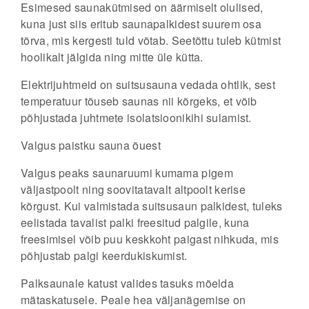
Esimesed saunakütmised on äärmiselt olulised,
kuna just siis eritub saunapalkidest suurem osa
tõrva, mis kergesti tuld võtab. Seetõttu tuleb kütmist
hoolikalt jälgida ning mitte üle kütta.
Elektrijuhtmeid on suitsusauna vedada ohtlik, sest
temperatuur tõuseb saunas nii kõrgeks, et võib
põhjustada juhtmete isolatsioonikihi sulamist.
Valgus paistku sauna õuest
Valgus peaks saunaruumi kumama pigem
väljastpoolt ning soovitatavalt altpoolt kerise
kõrgust. Kui valmistada suitsusaun palkidest, tuleks
eelistada tavalist palki freesitud palgile, kuna
freesimisel võib puu keskkoht paigast nihkuda, mis
põhjustab palgi keerdukiskumist.
Palksaunale katust valides tasuks mõelda
mätaskatusele. Peale hea väljanägemise on