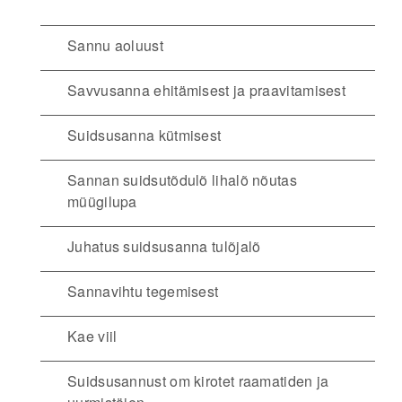
Sannu aoluust
Savvusanna ehitämisest ja praavitamisest
Suidsusanna kütmisest
Sannan suidsutõdulõ lihalõ nõutas
müügilupa
Juhatus suidsusanna tulõjalõ
Sannavihtu tegemisest
Kae viil
Suidsusannust om kirotet raamatiden ja