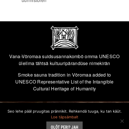
uurmistöien
Vana-Võromaa suidsusannakombõ omma UNESCO
üleilma tähtsä kultuuripärandüse nimekirän
Smoke sauna tradition in Võromaa added to
UNESCO Representative List of the Intangible
Cultural Heritage of Humanity
Seo lehe pääl pruugitas prännikit. Rehkendä tuuga, ku tan käüt.
info@savvusann.ee
Loe täpsämbalt
OLÕT PERI? JAH