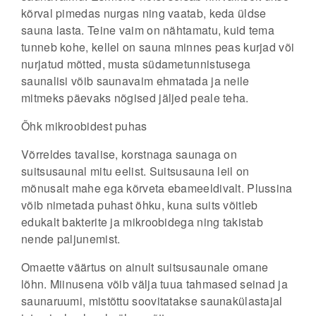
kõrval pimedas nurgas ning vaatab, keda üldse
sauna lasta. Teine vaim on nähtamatu, kuid tema
tunneb kohe, kellel on sauna minnes peas kurjad või
nurjatud mõtted, musta südametunnistusega
saunalisi võib saunavaim ehmatada ja neile
mitmeks päevaks nõgised jäljed peale teha.
Õhk mikroobidest puhas
Võrreldes tavalise, korstnaga saunaga on
suitsusaunal mitu eelist. Suitsusauna leil on
mõnusalt mahe ega kõrveta ebameeldivalt. Plussina
võib nimetada puhast õhku, kuna suits võitleb
edukalt bakterite ja mikroobidega ning takistab
nende paljunemist.
Omaette väärtus on ainult suitsusaunale omane
lõhn. Miinusena võib välja tuua tahmased seinad ja
saunaruumi, mistõttu soovitatakse saunakülastajal