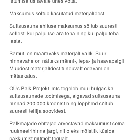
istumisalus lavale ühes võtta.
Maksumus sõltub kasutatud materjalidest
Suitsusauna ehituse maksumus sõltub suuresti
sellest, kui palju ise ära teha ning kui palju teha
lasta.
Samuti on määravaks materjali valik. Suur
hinnavahe on näiteks männi-, lepa- ja haavapalgil.
Muudest materjalidest tunduvalt odavam on
mätaskatus.
OÜs Palk Projekt, mis tegeleb muu hulgas ka
suitsusaunade tootmisega, algavad suitsusauna
hinnad 200 000 kroonist ning lõpphind sõltub
suuresti tellija soovidest.
Palkmajade ehitajad arvestavad maksumust seina
ruutmeetrihinna järgi, nii oleks mõistlik küsida
pakkumist mitmelt tegijalt.