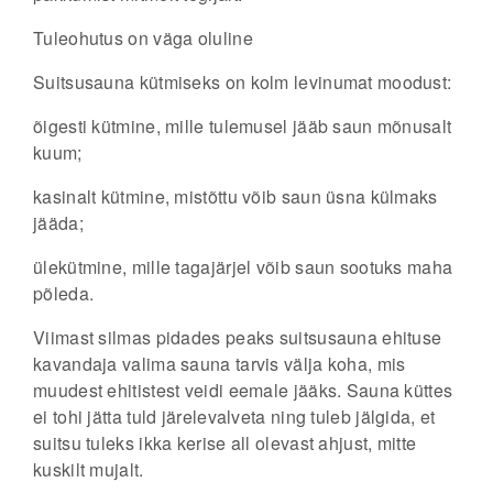
Tuleohutus on väga oluline
Suitsusauna kütmiseks on kolm levinumat moodust:
õigesti kütmine, mille tulemusel jääb saun mõnusalt
kuum;
kasinalt kütmine, mistõttu võib saun üsna külmaks
jääda;
ülekütmine, mille tagajärjel võib saun sootuks maha
põleda.
Viimast silmas pidades peaks suitsusauna ehituse
kavandaja valima sauna tarvis välja koha, mis
muudest ehitistest veidi eemale jääks. Sauna küttes
ei tohi jätta tuld järelevalveta ning tuleb jälgida, et
suitsu tuleks ikka kerise all olevast ahjust, mitte
kuskilt mujalt.