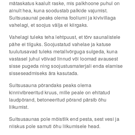
mätaskatus kaalult raske, mis palkhoone puhul on
ainult hea, kuna soodustab palkide vajumist.
Suitsusaunal peaks olema fooliumi ja kivivillaga
vahelagi, et soojus välja ei kiirgaks.
Vahelagi tuleks teha lehtpuust, et tõrv saunalistele
pähe ei tilguks. Soojustatud vahelae ja katuse
tuulutusavad tuleks metallvõrguga sulgeda, kuna
vastasel juhul võivad linnud või loomad avausest
sisse pugeda ning soojustusmaterjali enda elamise
sisseseadmiseks ära kasutada.
Suitsusauna põrandaks peaks olema
kinnivibreeritud kruus, mille peale on ehitatud
laudpõrand, betoneeritud põrand pärsib õhu
liikumist.
Suitsusaunas pole mõistlik end pesta, sest vesi ja
niiskus pole samuti õhu liikumisele head.