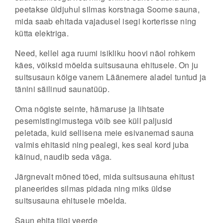
peetakse üldjuhul silmas korstnaga Soome sauna,
mida saab ehitada vajadusel isegi korterisse ning
kütta elektriga.
Need, kellel aga ruumi isikliku hoovi näol rohkem
käes, võiksid mõelda suitsusauna ehitusele. On ju
suitsusaun kõige vanem Läänemere aladel tuntud ja
tänini säilinud saunatüüp.
Oma nõgiste seinte, hämaruse ja lihtsate
pesemistingimustega võib see küll paljusid
peletada, kuid sellisena meie esivanemad sauna
valmis ehitasid ning pealegi, kes seal kord juba
käinud, naudib seda väga.
Järgnevalt mõned tõed, mida suitsusauna ehitust
planeerides silmas pidada ning miks üldse
suitsusauna ehitusele mõelda.
Saun ehita tiigi veerde