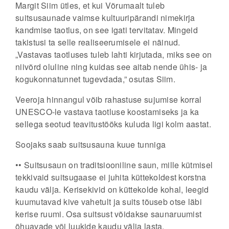
Margit Siim ütles, et kui Võrumaalt tuleb
suitsusaunade vaimse kultuuripärandi nimekirja
kandmise taotlus, on see igati tervitatav. Mingeid
takistusi ta selle realiseerumisele ei näinud.
„Vastavas taotluses tuleb lahti kirjutada, miks see on
niivõrd oluline ning kuidas see aitab nende ühis- ja
kogukonnatunnet tugevdada,” osutas Siim.
Veeroja hinnangul võib rahastuse sujumise korral
UNESCO-le vastava taotluse koostamiseks ja ka
sellega seotud teavitustööks kuluda ligi kolm aastat.
Soojaks saab suitsusauna kuue tunniga
•• Suitsusaun on traditsiooniline saun, mille kütmisel
tekkivaid suitsugaase ei juhita küttekoldest korstna
kaudu välja. Kerisekivid on küttekolde kohal, leegid
kuumutavad kive vahetult ja suits tõuseb otse läbi
kerise ruumi. Osa suitsust võidakse saunaruumist
õhuavade või luukide kaudu välja lasta.