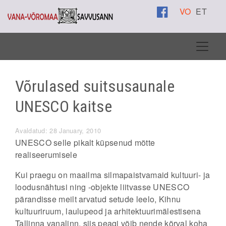
VO
ET
Võrulased suitsusaunale
UNESCO kaitse
Avaldatud: 28 January, 2010
UNESCO selle pikalt küpsenud mõtte
realiseerumisele
Kui praegu on maailma silmapaistvamaid kultuuri- ja
loodusnähtusi ning -objekte liitvasse UNESCO
pärandisse meilt arvatud setude leelo, Kihnu
kultuuriruum, laulupeod ja arhitektuurimälestisena
Tallinna vanalinn, siis peagi võib nende kõrval koha