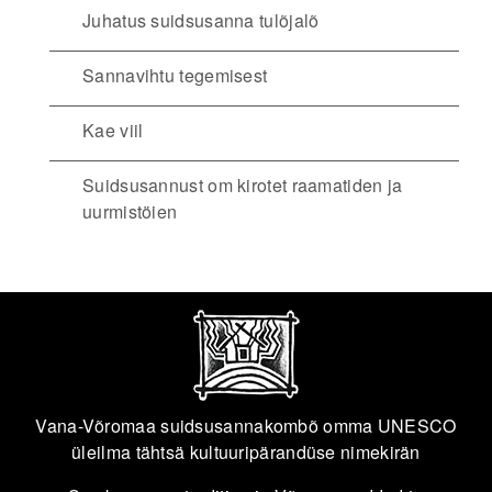
Juhatus suidsusanna tulõjalõ
Sannavihtu tegemisest
Kae viil
Suidsusannust om kirotet raamatiden ja
uurmistöien
Vana-Võromaa suidsusannakombõ omma UNESCO
üleilma tähtsä kultuuripärandüse nimekirän