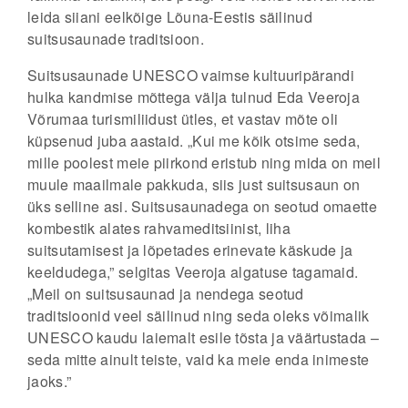
leida siiani eelkõige Lõuna-Eestis säilinud
suitsusaunade traditsioon.
Suitsusaunade UNESCO vaimse kultuuripärandi
hulka kandmise mõttega välja tulnud Eda Veeroja
Võrumaa turismiliidust ütles, et vastav mõte oli
küpsenud juba aastaid. „Kui me kõik otsime seda,
mille poolest meie piirkond eristub ning mida on meil
muule maailmale pakkuda, siis just suitsusaun on
üks selline asi. Suitsusaunadega on seotud omaette
kombestik alates rahvameditsiinist, liha
suitsutamisest ja lõpetades erinevate käskude ja
keeldudega,” selgitas Veeroja algatuse tagamaid.
„Meil on suitsusaunad ja nendega seotud
traditsioonid veel säilinud ning seda oleks võimalik
UNESCO kaudu laiemalt esile tõsta ja väärtustada –
seda mitte ainult teiste, vaid ka meie enda inimeste
jaoks.”