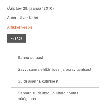
(Äripäev 28. jaanuar 2010)
Autor: Ulvar Käärt
Artikkel veebis
<< BACK
Sannu aoluust
Savvusanna ehitämisest ja praavitamisest
Suidsusanna kütmisest
Sannan suidsutõdulõ lihalõ nõutas
müügilupa