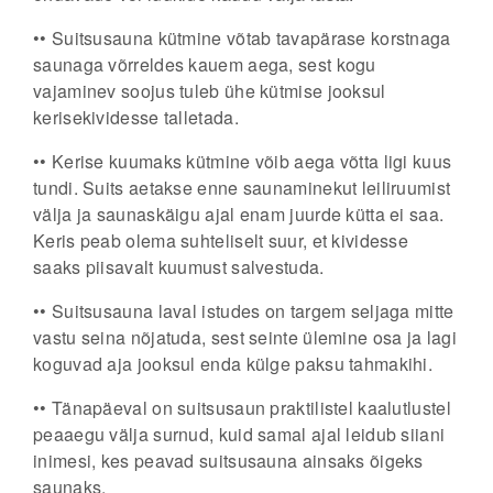
•• Suitsusauna kütmine võtab tava­pärase korstnaga
saunaga võrreldes kauem aega, sest kogu
vajaminev soojus tuleb ühe kütmi­se jooksul
kerisekividesse talletada.
•• Kerise kuumaks kütmine võib aega võtta ligi kuus
tundi. Suits aetakse enne saunaminekut leiliruumist
välja ja saunaskäigu ajal enam juurde kütta ei saa.
Keris peab olema suhteliselt suur, et kividesse
saaks piisavalt kuumust salvestuda.
•• Suitsusauna laval istudes on targem seljaga mitte
vastu seina nõjatuda, sest seinte ülemine osa ja lagi
koguvad aja jooksul enda külge paksu tahmakihi.
•• Tänapäeval on suitsusaun praktilistel kaalutlustel
peaaegu välja surnud, kuid samal ajal leidub siiani
inimesi, kes peavad suitsusauna ainsaks õigeks
saunaks.