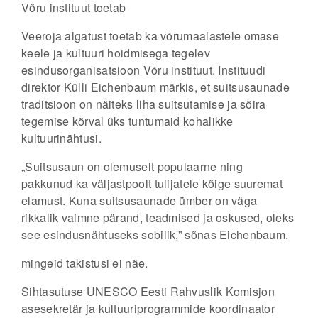
Võru instituut toetab
Veeroja algatust toetab ka võrumaalastele omase
keele ja kultuuri hoidmisega tegelev
esindusorganisatsioon Võru instituut. Instituudi
direktor Külli Eichenbaum märkis, et suitsusaunade
traditsioon on näiteks liha suitsutamise ja sõira
tegemise kõrval üks tuntumaid kohalikke
kultuurinähtusi.
„Suitsusaun on olemuselt populaarne ning
pakkunud ka väljastpoolt tulijatele kõige suuremat
elamust. Kuna suitsusaunade ümber on väga
rikkalik vaimne pärand, teadmised ja oskused, oleks
see esindusnähtuseks sobilik,” sõnas Eichenbaum.
mingeid takistusi ei näe.
Sihtasutuse UNESCO Eesti Rahvuslik Komisjon
asesekretär ja kultuuriprogrammide koordinaator