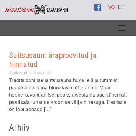
VO
ET
Suitsusaun: äraproovitud ja
hinnatud
Avaldatud: 7 May, 2007
Traditsioonilise suitsusauna hüva leili ja tummist
puupõlemislõhna hinnatakse üha enam. Väärt
hoone kavandamisel peaks arvestama aga vähemalt
paarisaja tuhande kroonise väljaminekuga. Eestlane
on läbi aegade […]
Arhiiv