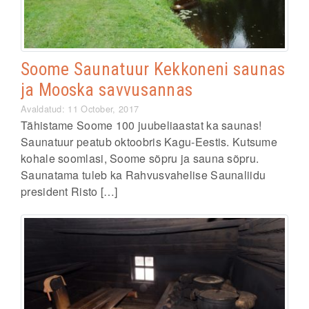
Soome Saunatuur Kekkoneni saunas
ja Mooska savvusannas
Avaldatud: 11 October, 2017
Tähistame Soome 100 juubeliaastat ka saunas!
Saunatuur peatub oktoobris Kagu-Eestis. Kutsume
kohale soomlasi, Soome sõpru ja sauna sõpru.
Saunatama tuleb ka Rahvusvahelise Saunaliidu
president Risto […]