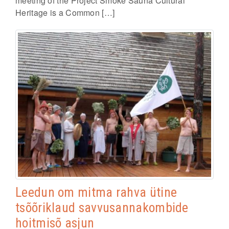
meeting of the Project Smoke Sauna Cultural
Heritage is a Common […]
Leedun om mitma rahva ütine
tsõõriklaud savvusannakombide
hoitmisõ asjun