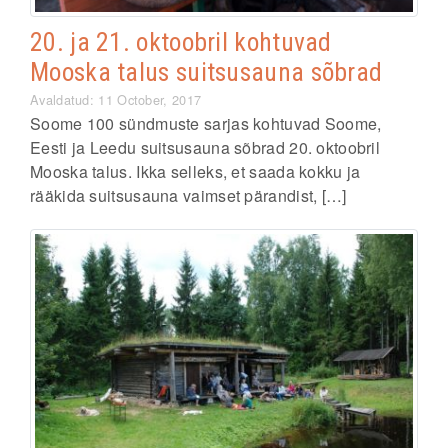
20. ja 21. oktoobril kohtuvad
Mooska talus suitsusauna sõbrad
Avaldatud: 11 October, 2017
Soome 100 sündmuste sarjas kohtuvad Soome,
Eesti ja Leedu suitsusauna sõbrad 20. oktoobril
Mooska talus. Ikka selleks, et saada kokku ja
rääkida suitsusauna vaimset pärandist, […]