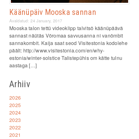
Käänüpäiv Mooska sannan
Avaldatud: 24 January, 2017
Mooska talon tettü videoklipp talvitsõ käänüpäävä
sannast näütäs Võromaa savvusanna ni vanõmbit
sannakombit. Kaija saat seod Visitestonia kodolehe
päält: http://www.visitestonia.com/en/why-
estonia/winter-solstice Talistepühis om kätte tulnu
aastaga […]
Arhiiv
2026
2025
2024
2023
2022
2021