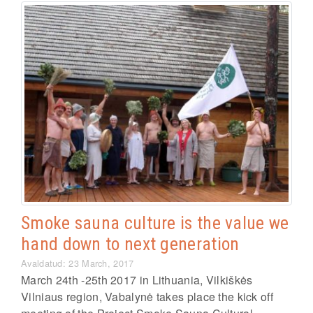
Smoke sauna culture is the value we
hand down to next generation
Avaldatud: 23 March, 2017
March 24th -25th 2017 in Lithuania, Vilkiškės
Vilniaus region, Vabalynė takes place the kick off