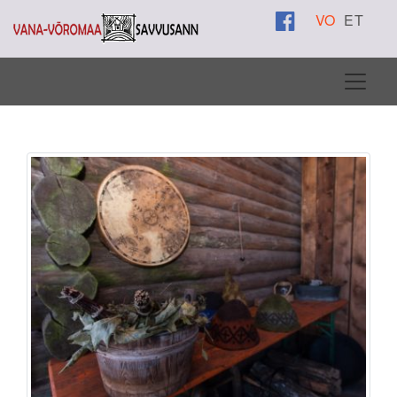
VO
ET