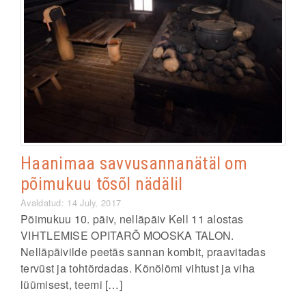
Haanimaa savvusannanätäl om
põimukuu tõsõl nädälil
Avaldatud: 14 July, 2017
Põimukuu 10. päiv, nelläpäiv Kell 11 alostas
VIHTLEMISE OPITARÕ MOOSKA TALON.
Nelläpäivilde peetäs sannan kombit, praavitadas
tervüst ja tohtõrdadas. Kõnõlõmi vihtust ja viha
lüümisest, teemi […]