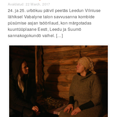
Avaldatud: 22 March, 2017
24. ja 25. urbõkuu päivil peetäs Leedun Vilniuse
lähiksel Vabalyne talon savvusanna kombide
püsümise asjan tsõõrilaud, kon märgotadas
kuuntüüplaane Eesti, Leedu ja Suumõ
sannakogokundõ vaihel. […]