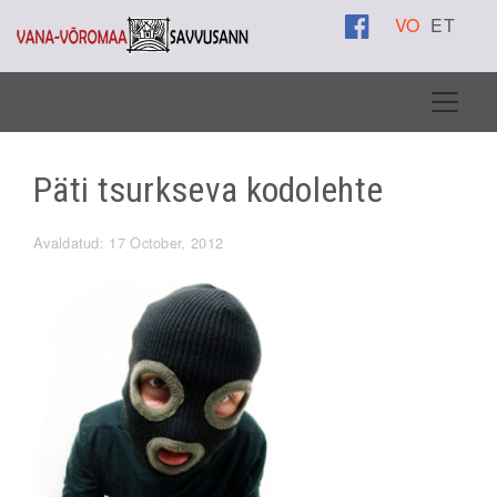
VO
ET
Päti tsurkseva kodolehte
Avaldatud: 17 October, 2012