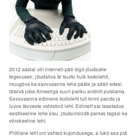
2012 aastal olli interneti-päti õigõ jõudsahe
tegevusen, jõudsõva är tsurki hulk kodolehti,
muugõva ka savvusanna lehe pääle ja säält edesi
lätsivä joba Ameeriga suuri panku andmit puistama.
Savvusanna edimene kodoleht tull kinni panda ja
luvva tävveste vahtsõnõ leht. Edimelt sai taastadus
eestikeeline lehe sisu, jõudumüüdä pantas tagasi ka
võrokeeline leht.
Prõllane leht om vahtsõ kujondusega, a lukõ saa piä