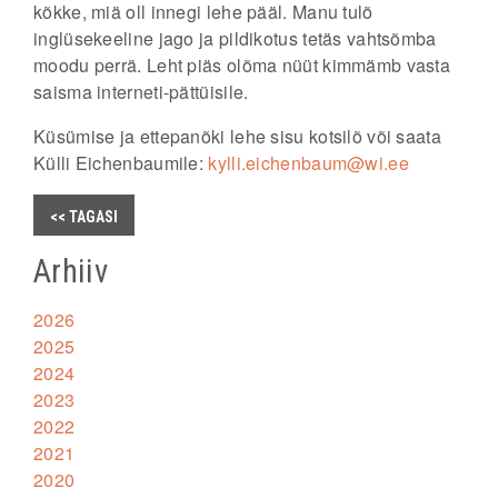
kõkke, miä oll innegi lehe pääl. Manu tulõ
inglüsekeeline jago ja pildikotus tetäs vahtsõmba
moodu perrä. Leht piäs olõma nüüt kimmämb vasta
saisma interneti-pättüisile.
Küsümise ja ettepanõki lehe sisu kotsilõ või saata
Külli Eichenbaumile:
kylli.eichenbaum@wi.ee
<< TAGASI
Arhiiv
2026
2025
2024
2023
2022
2021
2020