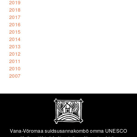
2019
2018
2017
2016
2015
2014
2013
2012
2011
2010
2007
Vana-Võromaa suidsusannakombõ omma UNESCO