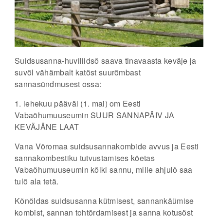
Suidsusanna-huviliidsõ saava tinavaasta keväje ja
suvõl vähämbalt katõst suurõmbast
sannasündmusest ossa:
1. lehekuu pääväl
(1. mai) om Eesti
Vabaõhumuuseumin
SUUR SANNAPÄIV
JA
KEVÄJÄNE LAAT
Vana Võromaa suidsusannakombide avvus ja Eesti
sannakombestiku tutvustamises köetas
Vabaõhumuuseumin kõiki sannu, mille ahjulõ saa
tulõ ala tetä.
Kõnõldas suidsusanna kütmisest, sannankäümise
kombist, sannan tohtõrdamisest ja sanna kotusõst