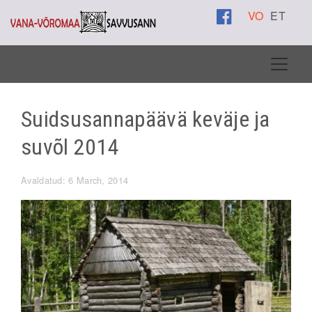
VO
ET
Suidsusannapäävä keväje ja
suvõl 2014
Avaldatud: 6 March, 2014