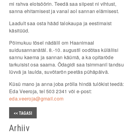
mi rahva elotsõõrin. Teedä saa siipest ni vihtust,
sanna ehitamisest ja vanal aol sannan elämisest.
Laadult saa osta hääd talokaupa ja eestimaist
käsitüüd.
Põimukuu tõsel nädälil om
Haanimaal
suidusannanätäl. 8.-10. augustil
oodõtas küläliisi
sannu kaema ja sannan käümä, a ka opitarõde
tarkuisist osa saama. Õdagidi saa tsimmanil tandsu
lüvvä ja laulda, suvõtarõn peetäs pühäpäivä.
Küsü mano ja anna joba prõlla hindä tulõkist teedä:
Eda Veeroja, tel 503 2341 või e-post:
eda.veeroja@gmail.com
<< TAGASI
Arhiiv