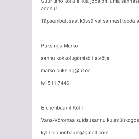
Suur teno kõikile, kiä joba om uma sannas
andnu!
Täpsämbält saat küssü vai sannast teedä 
Puksingu Marko
sannu kokkolugõmisõ iistvõtja
marko.puksing@ut.ee
tel 511 7446
Eichenbaumi Külli
Vana-Võromaa suidsusannu kuuntüükogos
kylli.eichenbaum@gmail.com