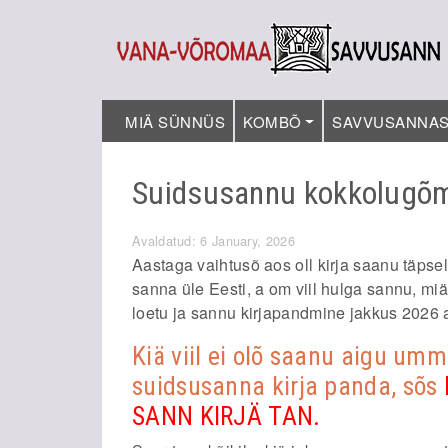
MIÄ SÜNNÜS
KOMBÕ
SAVVUSANNA
Suidsusannu kokkolugõm
Avaldatud: 6 January, 2026
Aastaga vaihtusõ aos oll kirja saanu täpse
sanna üle Eesti, a om viil hulga sannu, miä 
loetu ja sannu kirjapandmine jakkus 2026 
Kiä viil ei olõ saanu aigu um
suidsusanna kirja panda, sõs
SANN KIRJÄ
TAN
.