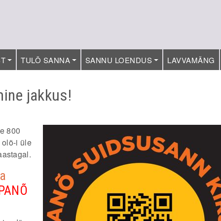
ST
TULÕ SANNA
SANNU LOENDUS
LAVVAMÄNG
ine jakkus!
le 800
olõ-i üle
aastagal.
ma
PANÕ