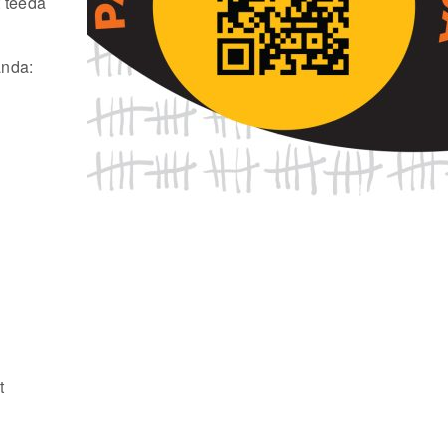
t teedä
anda:
t