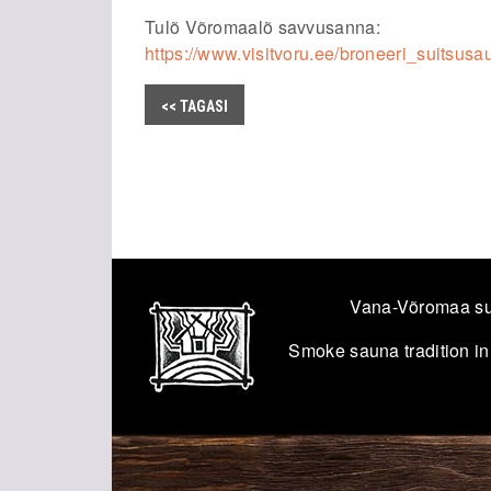
Tulõ Võromaalõ savvusanna:
https://www.visitvoru.ee/broneeri_suitsusa
<< TAGASI
Vana-Võromaa su
Smoke sauna tradition in