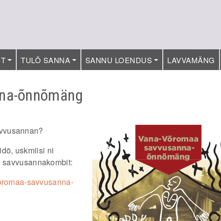
ST
TULÕ SANNA
SANNU LOENDUS
LAVVAMÄNG
nna-õnnõmäng
avvusannan?
õ, uskmiisi ni
si savvusannakombit:
a-voromaa-savvusanna-