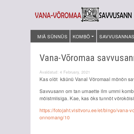
MIÄ SÜNNÜS
KOMBÕ
SAVVUSANNA
Vana-Võromaa savvusa
Avaldatud: 4 February, 2021
Kas olõt käünü Vanal Võromaal mõnõn s
Savvusann om tan umaette ilm ummi kombid
mõistmiisiga. Kae, kas õks tunnõt võrokõi
https://fotojaht.visitvoru.ee/et/bingo/van
onnomang/10