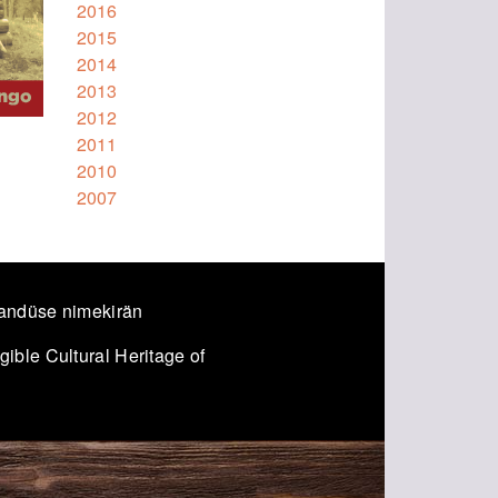
2016
2015
2014
2013
2012
2011
2010
2007
andüse nimekirän
ible Cultural Heritage of