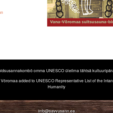
un
idsusannakombõ omma UNESCO üleilma tähtsä kultuuripär
 Võromaa added to UNESCO Representative List of the Intang
Humanity
info@savvusann.ee