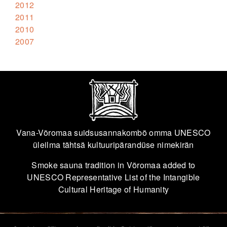
2012
2011
2010
2007
Vana-Võromaa suidsusannakombõ omma UNESCO
üleilma tähtsä kultuuripärandüse nimekirän
Smoke sauna tradition in Võromaa added to
UNESCO Representative List of the Intangible
Cultural Heritage of Humanity