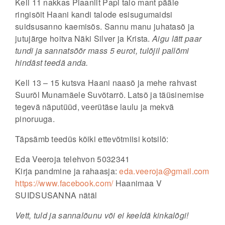
Kell 11
nakkas
Plaanilt Papi talo
mant pääle
ringisõit
Haani kandi talode esisugumaidsi
suidsusanno kaemisõs. Sannu manu juhatasõ ja
jutujärge hoitva
Näki Silver ja Krista.
Aigu lätt paar
tundi ja sannatsõõr mass 5 eurot, tulõjil pallõmi
hindäst teedä anda.
Kell 13 – 15
kutsva Haani naasõ ja mehe rahvast
Suurõl Munamäele
Suvõtarrõ
. Latsõ ja täüsinemise
tegevä näputüüd, veerütäse laulu ja mekvä
pinoruuga.
Täpsämb teedüs kõiki ettevõtmiisi kotsilõ:
Eda Veeroja telehvon 5032341
Kirja pandmine
ja rahaasja:
eda.veeroja@gmail.com
https://www.facebook.com/
Haanimaa V
SUIDSUSANNA nätäl
Vett, tuld ja sannalõunu või ei keeldä kinkalõgi!