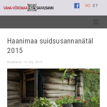
VO
ET
Haanimaa suidsusannanätäl
2015
Avaldatud: 16 July, 2015