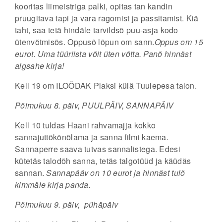
kooritas liimeistriga palki, opitas tan kandin
pruugitava tapi ja vara ragomist ja passitamist. Kiä
taht, saa tetä hindäle tarvildsõ puu-asja kodo
ütenvõtmisõs. Oppusõ lõpun om sann.
Oppus om 15
eurot. Uma tüüriista võit üten võtta. Panõ hinnäst
aigsahe kirja!
Kell 19 om ILOÕDAK Plaksi külä Tuulepesa talon.
Põimukuu 8. päiv, PUULPÄIV, SANNAPÄIV
Kell 10 tuldas Haani rahvamajja kokko
sannajuttõkõnõlama ja sanna filmi kaema.
Sannaperre saava tutvas sannalistega. Edesi
kütetäs talodõh sanna, tetäs talgotüüd ja käüdäs
sannan.
Sannapääv on 10 eurot ja hinnäst tulõ
kimmäle kirja panda.
Põimukuu 9. päiv, pühäpäiv