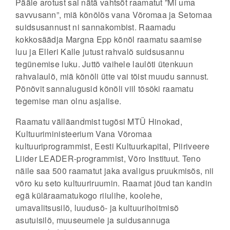
Pääle arotust sai nätä
vahtsõt raamatut ”Mi uma
savvusann”
, miä kõnõlõs vana Võromaa ja Setomaa
suidsusannust ni sannakombist. Raamadu
kokkosäädja Margna Epp kõnõl raamatu saamise
luu ja Elleri Kalle jutust rahvalõ suidsusannu
tegünemise luku. Juttõ vaihele laulõti ütenkuun
rahvalaulõ, miä kõnõli ütte vai tõist muudu sannust.
Põnõvit sannalugusid kõnõli viil tõsõki raamatu
tegemise man olnu asjalise.
Raamatu välläandmist tugõsi MTÜ Hinokad,
Kultuuriministeerium Vana Võromaa
kultuuriprogrammist, Eesti Kultuurkapital, Piiriveere
Liider LEADER-programmist, Võro Instituut. Teno
näile saa 500 raamatut jaka avaligus pruukmisõs, nii
võro ku seto kultuuriruumin. Raamat jõud tan kandin
egä küläraamatukogo riiulihe, koolehe,
umavalitsusilõ, luudusõ- ja kultuurihoitmisõ
asutuisilõ, muuseumele ja suidusannuga