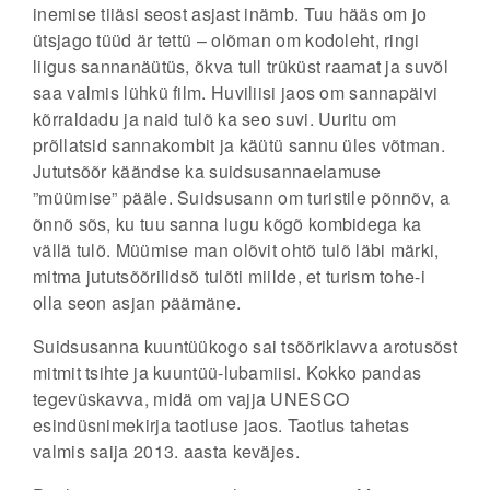
inemise tiiäsi seost asjast inämb. Tuu hääs om jo
ütsjago tüüd är tettü – olõman om kodoleht, ringi
liigus sannanäütüs, õkva tull trüküst raamat ja suvõl
saa valmis lühkü film. Huviliisi jaos om sannapäivi
kõrraldadu ja naid tulõ ka seo suvi. Uuritu om
prõllatsid sannakombit ja käütü sannu üles võtman.
Jututsõõr käändse ka suidsusannaelamuse
”müümise” pääle. Suidsusann om turistile põnnõv, a
õnnõ sõs, ku tuu sanna lugu kõgõ kombidega ka
vällä tulõ. Müümise man olõvit ohtõ tulõ läbi märki,
mitma jututsõõrilidsõ tulõti miilde, et turism tohe-i
olla seon asjan päämäne.
Suidsusanna kuuntüükogo sai tsõõriklavva arotusõst
mitmit tsihte ja kuuntüü-lubamiisi. Kokko pandas
tegevüskavva, midä om vajja UNESCO
esindüsnimekirja taotluse jaos. Taotlus tahetas
valmis saija 2013. aasta keväjes.