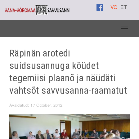
VO
ET
Räpinän arotedi
suidsusannuga köüdet
tegemiisi plaanõ ja näüdäti
vahtsõt savvusanna-raamatut
Avaldatud: 17 October, 2012