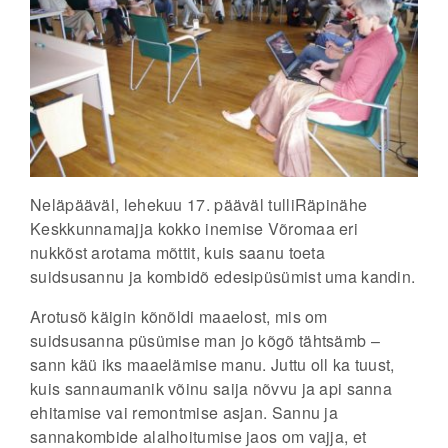
Neläpääväl, lehekuu 17. pääväl tulliRäpinähe
Keskkunnamajja kokko inemise Võromaa eri
nukkõst arotama mõttit,
kuis saanu toeta
suidsusannu ja kombidõ edesipüsümist uma kandin.
Arotusõ käigin kõnõldi maaelost, mis om
suidsusanna püsümise man jo kõgõ tähtsämb –
sann käü iks maaelämise manu. Juttu oll ka tuust,
kuis sannaumanik võinu saija nõvvu ja api sanna
ehitamise vai remontmise asjan. Sannu ja
sannakombide alalhoitumise jaos om vajja, et