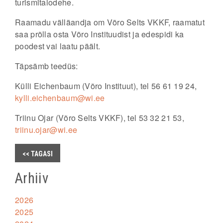
turismitalodehe.
Raamadu välläandja om Võro Selts VKKF, raamatut
saa prõlla osta Võro Instituudist ja edespidi ka
poodest vai laatu päält.
Täpsämb teedüs:
Külli Eichenbaum (Võro Instituut), tel 56 61 19 24,
kylli.eichenbaum@wi.ee
Triinu Ojar (Võro Selts VKKF), tel 53 32 21 53,
triinu.ojar@wi.ee
<< TAGASI
Arhiiv
2026
2025