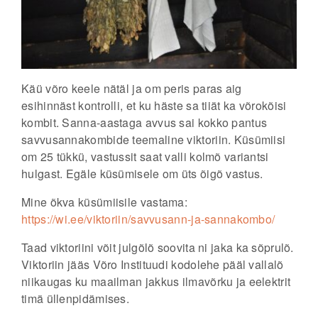
Käü võro keele nätäl ja om peris paras aig
esihinnäst kontrolli, et ku häste sa tiiät ka võrokõisi
kombit. Sanna-aastaga avvus sai kokko pantus
savvusannakombide teemaline viktoriin. Küsümiisi
om 25 tükkü, vastussit saat valli kolmõ variantsi
hulgast. Egäle küsümisele om üts õigõ vastus.
Mine õkva küsümiisile vastama:
https://wi.ee/viktoriin/savvusann-ja-sannakombo/
Taad viktoriini võit julgõlõ soovita ni jaka ka sõprulõ.
Viktoriin jääs Võro Instituudi kodolehe pääl vallalõ
niikaugas ku maailman jakkus ilmavõrku ja eelektrit
timä üllenpidämises.