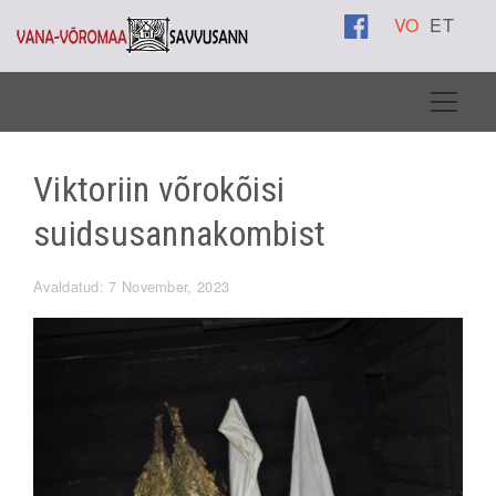
VO
ET
Viktoriin võrokõisi
suidsusannakombist
Avaldatud: 7 November, 2023