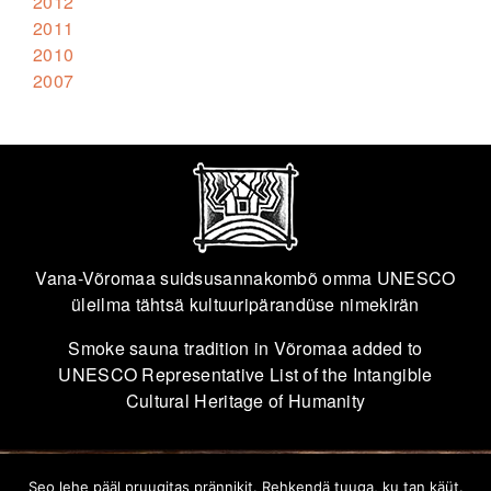
2012
2011
2010
2007
Vana-Võromaa suidsusannakombõ omma UNESCO
üleilma tähtsä kultuuripärandüse nimekirän
Smoke sauna tradition in Võromaa added to
UNESCO Representative List of the Intangible
Cultural Heritage of Humanity
Seo lehe pääl pruugitas prännikit. Rehkendä tuuga, ku tan käüt.