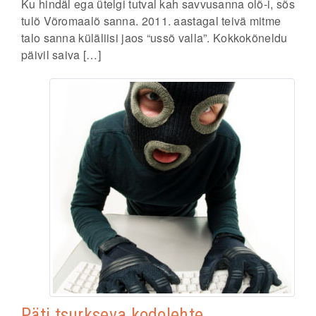
Ku hindäl ega ütelgi tutval kah savvusanna olõ-i, sõs
tulõ Võromaalõ sanna. 2011. aastagal teivä mitme
talo sanna küläliisi jaos “ussõ valla”. Kokkokõneldu
päivil saiva […]
Päti tsurkseva kodolehte