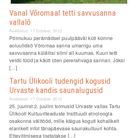
Vanal Võromaal tetti savvusanna
vallalõ
Avaldatud: 17 October, 2012
Põimukuu perämädsel puulpääväl küti kümne
aoluulidsõ Võromaa sanna umanigu uma
savvusanna küläliisi silmi all kuumas. Kuun tetti
veidü tüüd ja käüti üten pererahvaga sannan. Jõksi
[…]
Tartu Ülikooli tudengid kogusid
Urvaste kandis saunalugusid
Avaldatud: 17 October, 2012
25. juunist 2. juulini toimusid Urvaste vallas Tartu
Ülikooli Kultuuriteaduste Instituudi etnoloogia
osakonna välitööd, mille käigus koguti kohalikelt
elanikelt infot tänapäevase saunakultuuri kohta.
Ettevõtmisega toetatakse […]