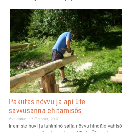
Pakutas nõvvu ja api üte
savvusanna ehitamisõs
Avaldatud: 17 October, 2012
Inemiste huvi ja tahtminõ saija nõvvu hindäle vahtsõ