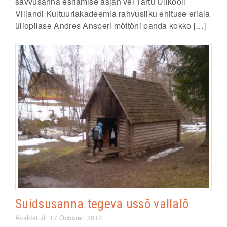
savvusanna esitamise asjan vei Tartu Ülikooli
Viljandi Kultuuriakadeemia rahvusliku ehituse eriala
üliopilase Andres Ansperi mõttõni panda kokko […]
Suidsusanna tegeva ussõ vallalõ
Avaldatud: 17 October, 2012