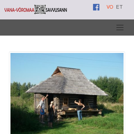
VO
ET