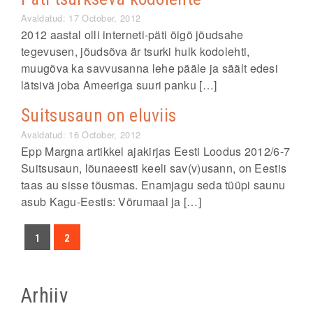
Avaldatud: 17 October, 2012
2012 aastal olli interneti-päti õigõ jõudsahe
tegevusen, jõudsõva är tsurki hulk kodolehti,
muugõva ka savvusanna lehe pääle ja säält edesi
lätsivä joba Ameeriga suuri panku […]
Suitsusaun on eluviis
Avaldatud: 16 October, 2012
Epp Margna artikkel ajakirjas Eesti Loodus 2012/6-7
Suitsusaun, lõunaeesti keeli sav(v)usann, on Eestis
taas au sisse tõusmas. Enamjagu seda tüüpi saunu
asub Kagu-Eestis: Võrumaal ja […]
1
2
Arhiiv